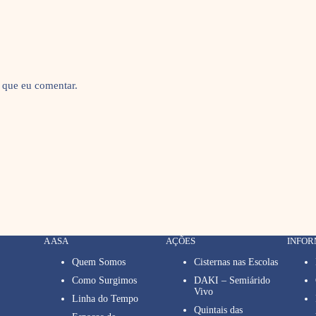
 que eu comentar.
A ASA
AÇÕES
INFO
Quem Somos
Cisternas nas Escolas
Como Surgimos
DAKI – Semiárido
Vivo
Linha do Tempo
Quintais das