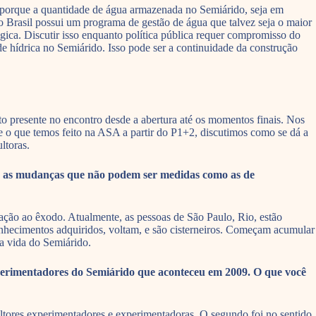
 porque a quantidade de água armazenada no Semiárido, seja em
o Brasil possui um programa de gestão de água que talvez seja o maior
ica. Discutir isso enquanto política pública requer compromisso do
e hídrica no Semiárido. Isso pode ser a continuidade da construção
to presente no encontro desde a abertura até os momentos finais. Nos
e o que temos feito na ASA a partir do P1+2, discutimos como se dá a
ltoras.
, as mudanças que não podem ser medidas como as de
ação ao êxodo. Atualmente, as pessoas de São Paulo, Rio, estão
conhecimentos adquiridos, voltam, e são cisterneiros. Começam acumular
 a vida do Semiárido.
xperimentadores do Semiárido que aconteceu em 2009. O que você
ultores experimentadores e experimentadoras. O segundo foi no sentido