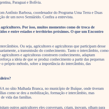
gentina, Paraguai e Bolívia.
e com Antônio Barbosa, coordenador do Programa Uma Terra e Duas
rução de um novo Semiárido. Confira a entrevista.
ricultores. Por isso, muitos momentos como de troca de
dos e entre estados e territórios próximos. O que um Encontro
ercâmbios. Ou seja, agricultores e agricultoras que participam desse
essariamente, a transmissão do conhecimento. Tanto o intercâmbio, como
e agricultores e agricultoras constroem conhecimento, adaptam
reforça a ideia de que se produz conhecimento a partir das pequenas
e o próprio método, sobre a importância do intercâmbio, das
ileiro?
ASA no sítio Malhada Branca, no município de Buíque, onde tiveram
ílias como se deu a mobilização, formação e intercâmbio, mas
de vida das famílias.
sitam outros agricultores eles conversam, criam, inovam, olham para