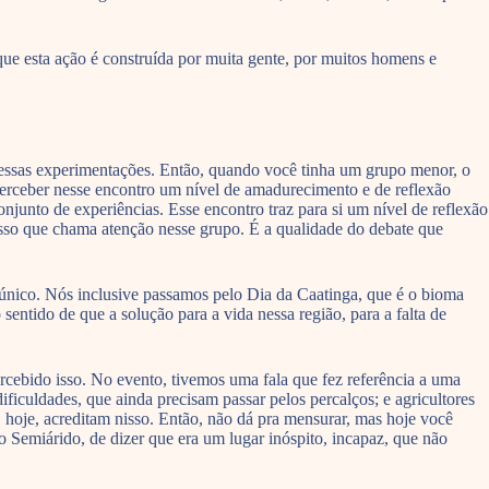
que esta ação é construída por muita gente, por muitos homens e
e dessas experimentações. Então, quando você tinha um grupo menor, o
perceber nesse encontro um nível de amadurecimento e de reflexão
onjunto de experiências. Esse encontro traz para si um nível de reflexão
isso que chama atenção nesse grupo. É a qualidade do debate que
 único. Nós inclusive passamos pelo Dia da Caatinga, que é o bioma
entido de que a solução para a vida nessa região, para a falta de
cebido isso. No evento, tivemos uma fala que fez referência a uma
ificuldades, que ainda precisam passar pelos percalços; e agricultores
 hoje, acreditam nisso. Então, não dá pra mensurar, mas hoje você
o Semiárido, de dizer que era um lugar inóspito, incapaz, que não