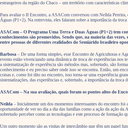
estrangeiros da região do Chaco – um território com características cli
Para avaliar o II Encontro, a ASACom conversou com Neílda Pereira
Águas (P1+2). Na entrevista, eles falaram sobre a importância da troca 
ASACom – O Programa Uma Terra e Duas Águas (P1+2) tem como um
conhecimentos são promovidos. Sendo que, na maioria das vezes, 
entre pessoas de diferentes realidades do Semiárido brasileiro op
Barbosa
– De uma forma simples, esse Encontro de Agricultoras e Agri
evento estão vivenciando uma dinâmica de troca de experiências nos ter
a sistematização de experiência são métodos mas, sobretudo, são form
conhecimento e eu preciso saber onde isso se encontra. Então, um enco
coisas e, como foi dito no encontro, isso torna-se uma experiência gr
sistematizações, das experiências e, sobretudo, a importância da troca
ASACom – Na sua avaliação, quais foram os pontos altos do Encont
Neílda
– Inicialmente um dos momentos interessantes do encontro foi 
oportunidade de ver no dia a dia das famílias como a ação da ação da 
sobretudo perceber como as tecnologias e este processo de formação q
Um outro momento são as visitas de intercâmbio que têm um papel fund