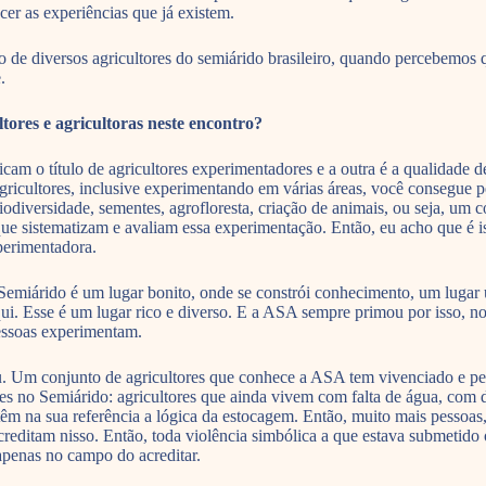
cer as experiências que já existem.
o de diversos agricultores do semiárido brasileiro, quando percebemos 
.
ores e agricultoras neste encontro?
dicam o título de agricultores experimentadores e a outra é a qualidad
gricultores, inclusive experimentando em várias áreas, você consegue 
odiversidade, sementes, agrofloresta, criação de animais, ou seja, um c
ue sistematizam e avaliam essa experimentação. Então, eu acho que é 
xperimentadora.
 Semiárido é um lugar bonito, onde se constrói conhecimento, um lugar
i. Esse é um lugar rico e diverso. E a ASA sempre primou por isso, no s
pessoas experimentam.
u. Um conjunto de agricultores que conhece a ASA tem vivenciado e per
ores no Semiárido: agricultores que ainda vivem com falta de água, com d
m na sua referência a lógica da estocagem. Então, muito mais pessoas,
creditam nisso. Então, toda violência simbólica a que estava submetido 
apenas no campo do acreditar.