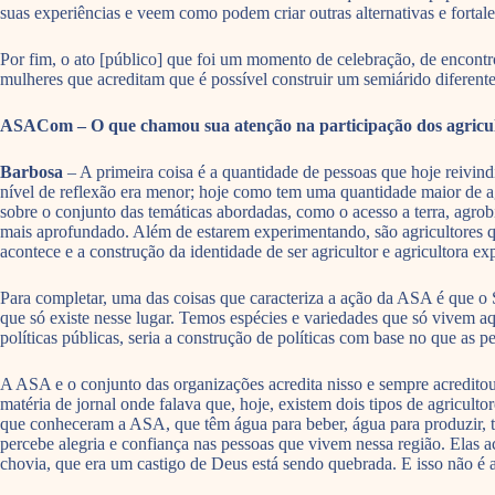
suas experiências e veem como podem criar outras alternativas e fortale
Por fim, o ato [público] que foi um momento de celebração, de encontr
mulheres que acreditam que é possível construir um semiárido diferente
ASACom – O que chamou sua atenção na participação dos agricult
Barbosa
– A primeira coisa é a quantidade de pessoas que hoje reivin
nível de reflexão era menor; hoje como tem uma quantidade maior de a
sobre o conjunto das temáticas abordadas, como o acesso a terra, agrobi
mais aprofundado. Além de estarem experimentando, são agricultores q
acontece e a construção da identidade de ser agricultor e agricultora e
Para completar, uma das coisas que caracteriza a ação da ASA é que o
que só existe nesse lugar. Temos espécies e variedades que só vivem aqu
políticas públicas, seria a construção de políticas com base no que as 
A ASA e o conjunto das organizações acredita nisso e sempre acredito
matéria de jornal onde falava que, hoje, existem dois tipos de agricult
que conheceram a ASA, que têm água para beber, água para produzir, tê
percebe alegria e confiança nas pessoas que vivem nessa região. Elas a
chovia, que era um castigo de Deus está sendo quebrada. E isso não é 