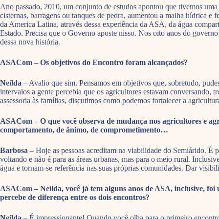
Ano passado, 2010, um conjunto de estudos apontou que tivemos uma d
cisternas, barragens ou tanques de pedra, aumentou a malha hídrica e 
da America Latina, através dessa experiência da ASA, da água compart
Estado. Precisa que o Governo aposte nisso. Nos oito anos do governo 
dessa nova história.
ASACom – Os objetivos do Encontro foram alcançados?
Neílda
– Avalio que sim. Pensamos em objetivos que, sobretudo, pudesse
intervalos a gente percebia que os agricultores estavam conversando, 
assessoria às famílias, discutimos como podemos fortalecer a agricultura
ASACom – O que você observa de mudança nos agricultores e agr
comportamento, de ânimo, de comprometimento…
Barbosa
– Hoje as pessoas acreditam na viabilidade do Semiárido. É p
voltando e não é para as áreas urbanas, mas para o meio rural. Inclusi
água e tornam-se referência nas suas próprias comunidades. Dar visibil
ASACom – Neílda, você já tem alguns anos de ASA, inclusive, fo
percebe de diferença entre os dois encontros?
Neílda
– É impressionante! Quando você olha para o primeiro encontro 