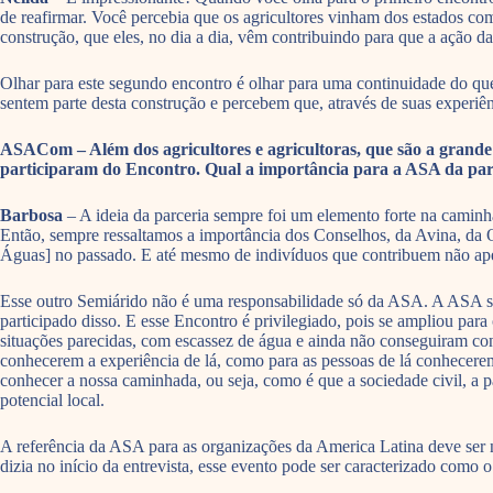
de reafirmar. Você percebia que os agricultores vinham dos estados com
construção, que eles, no dia a dia, vêm contribuindo para que a ação da
Olhar para este segundo encontro é olhar para uma continuidade do que
sentem parte desta construção e percebem que, através de suas experiênc
ASACom – Além dos agricultores e agricultoras, que são a grande 
participaram do Encontro. Qual a importância para a ASA da part
Barbosa
– A ideia da parceria sempre foi um elemento forte na caminha
Então, sempre ressaltamos a importância dos Conselhos, da Avina, da
Águas] no passado. E até mesmo de indivíduos que contribuem não ap
Esse outro Semiárido não é uma responsabilidade só da ASA. A ASA sab
participado disso. E esse Encontro é privilegiado, pois se ampliou par
situações parecidas, com escassez de água e ainda não conseguiram con
conhecerem a experiência de lá, como para as pessoas de lá conhecerem
conhecer a nossa caminhada, ou seja, como é que a sociedade civil, a pa
potencial local.
A referência da ASA para as organizações da America Latina deve ser n
dizia no início da entrevista, esse evento pode ser caracterizado como