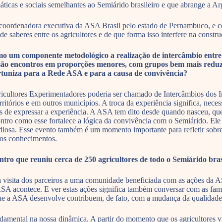
máticas e sociais semelhantes ao Semiárido brasileiro e que abrange a Ar
, coordenadora executiva da ASA Brasil pelo estado de Pernambuco, 
de saberes entre os agricultores e de que forma isso interfere na const
 componente metodológico a realização de intercâmbio entre ag
são encontros em proporções menores, com grupos bem mais reduzi
ortuniza para a Rede ASA e para a causa de convivência?
cultores Experimentadores poderia ser chamado de Intercâmbios dos Int
ritórios e em outros municípios. A troca da experiência significa, nec
as de expressar a experiência. A ASA tem dito desde quando nasceu, qu
ntro como esse fortalece a lógica da convivência com o Semiárido. Ele 
andiosa. Esse evento também é um momento importante para refletir sobr
 dos conhecimentos.
ro que reuniu cerca de 250 agricultores de todo o Semiárido bras
a visita dos parceiros a uma comunidade beneficiada com as ações da 
ASA acontece. E ver estas ações significa também conversar com as fam
ue a ASA desenvolve contribuem, de fato, com a mudança da qualidade 
amental na nossa dinâmica. A partir do momento que os agricultores vi