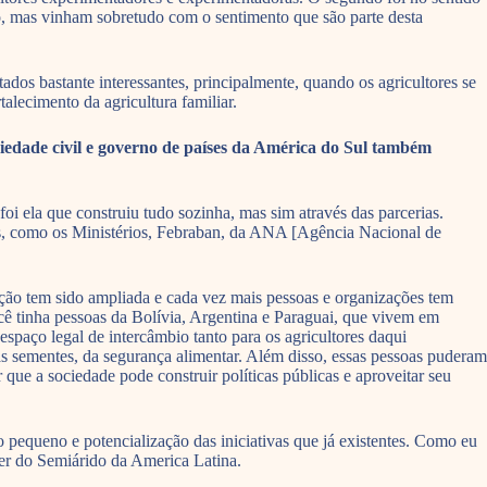
ito, mas vinham sobretudo com o sentimento que são parte desta
os bastante interessantes, principalmente, quando os agricultores se
talecimento da agricultura familiar.
ciedade civil e governo de países da América do Sul também
oi ela que construiu tudo sozinha, mas sim através das parcerias.
os, como os Ministérios, Febraban, da ANA [Agência Nacional de
ção tem sido ampliada e cada vez mais pessoas e organizações tem
ocê tinha pessoas da Bolívia, Argentina e Paraguai, que vivem em
spaço legal de intercâmbio tanto para os agricultores daqui
as sementes, da segurança alimentar. Além disso, essas pessoas puderam
 que a sociedade pode construir políticas públicas e aproveitar seu
 pequeno e potencialização das iniciativas que já existentes. Como eu
zer do Semiárido da America Latina.