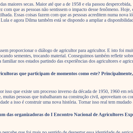
as maiores secas. Maior até que a de 1958 e ela passou despercebida,
fez com que as pessoas não sentissem o impacto desse fenômeno. Hoje, 
ilhada. Essas coisas fazem com que as pessoas acreditem numa nova lóg
Lula e agora Dilma também está se dispondo a ampliar a disponibilidad
m proporcionar o diálogo de agricultor para agricultor. E isto foi mui
trocando sementes, trocando material. Conseguimos também refletir sobr
 familiar nos estados partindo das experiências dos agricultores e agricu
icultoras que participam de momentos como este? Principalmente
or isso que existe um processo inverso da década de 1950, 1960 em rel
ve, muitas pessoas que trabalharam na construção civil, aproveitam os 
idade a isso é construir uma nova história. Tornar isso real tem mudado
i um das organizadoras do I Encontro Nacional de Agricultores E
percebe que foi mais no sentido de despertar essa identidade de agric