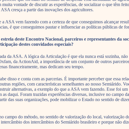
 muita vontade de discutir as experiências, de socializar o que têm fe
 ASA cresça a partir das inovações dos agricultores.
 a ASA vem fazendo com a certeza de que conseguimos alcançar resultad
ias, é que conseguimos pautar e influenciar as políticas públicas de for
estrela deste Encontro Nacional, parceiros e representantes da so
icipação destes convidados especiais?
da da ASA. A lógica da Articulação é que ela nunca está sozinha, não f
 Oxfam, da ActionAid, a importância de um conjunto de outros parceir
enas financeiramente, mas dedicam seu tempo.
e disso e conta com as parcerias. É importante perceber que essa rela
a outras regiões, com características semelhantes ao nosso Semiárido. V
struir alternativas, a exemplo do que a ASA vem fazendo. Esse foi um e
 as daqui. Foram trazidas experiências diversas, inclusive no campo d
rtir das suas organizações, pode mobilizar o Estado no sentido de dizer
o campo do método, no sentido de valorização do local, valorização do
 o intercâmbio dos intercâmbios do Semiárido brasileiro e porque não di