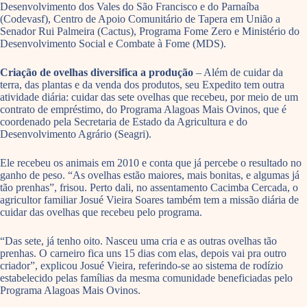
Desenvolvimento dos Vales do São Francisco e do Parnaíba
(Codevasf), Centro de Apoio Comunitário de Tapera em União a
Senador Rui Palmeira (Cactus), Programa Fome Zero e Ministério do
Desenvolvimento Social e Combate à Fome (MDS).
Criação de ovelhas diversifica a produção
– Além de cuidar da
terra, das plantas e da venda dos produtos, seu Expedito tem outra
atividade diária: cuidar das sete ovelhas que recebeu, por meio de um
contrato de empréstimo, do Programa Alagoas Mais Ovinos, que é
coordenado pela Secretaria de Estado da Agricultura e do
Desenvolvimento Agrário (Seagri).
Ele recebeu os animais em 2010 e conta que já percebe o resultado no
ganho de peso. “As ovelhas estão maiores, mais bonitas, e algumas já
tão prenhas”, frisou. Perto dali, no assentamento Cacimba Cercada, o
agricultor familiar Josué Vieira Soares também tem a missão diária de
cuidar das ovelhas que recebeu pelo programa.
“Das sete, já tenho oito. Nasceu uma cria e as outras ovelhas tão
prenhas. O carneiro fica uns 15 dias com elas, depois vai pra outro
criador”, explicou Josué Vieira, referindo-se ao sistema de rodízio
estabelecido pelas famílias da mesma comunidade beneficiadas pelo
Programa Alagoas Mais Ovinos.