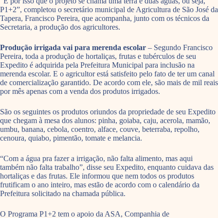
“É por isso que o projeto se chama uma terra e duas águas, ou seja,
P1+2”, completou o secretário municipal de Agricultura de São José da
Tapera, Francisco Pereira, que acompanha, junto com os técnicos da
Secretaria, a produção dos agricultores.
Produção irrigada vai para merenda escolar
– Segundo Francisco
Pereira, toda a produção de hortaliças, frutas e tubérculos de seu
Expedito é adquirida pela Prefeitura Municipal para inclusão na
merenda escolar. E o agricultor está satisfeito pelo fato de ter um canal
de comercialização garantido. De acordo com ele, são mais de mil reais
por mês apenas com a venda dos produtos irrigados.
São os seguintes os produtos oriundos da propriedade de seu Expedito
que chegam à mesa dos alunos: pinha, goiaba, caju, acerola, mamão,
umbu, banana, cebola, coentro, alface, couve, beterraba, repolho,
cenoura, quiabo, pimentão, tomate e melancia.
“Com a água pra fazer a irrigação, não falta alimento, mas aqui
também não falta trabalho”, disse seu Expedito, enquanto cuidava das
hortaliças e das frutas. Ele informou que nem todos os produtos
frutificam o ano inteiro, mas estão de acordo com o calendário da
Prefeitura solicitado na chamada pública.
O Programa P1+2 tem o apoio da ASA, Companhia de