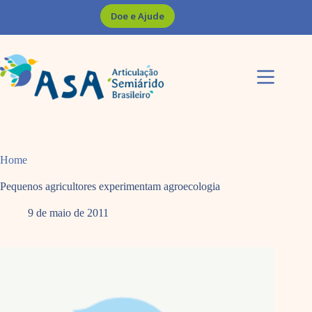
Pular
Doe e Ajude
para
o
conteúdo
Home
Pequenos agricultores experimentam agroecologia
9 de maio de 2011