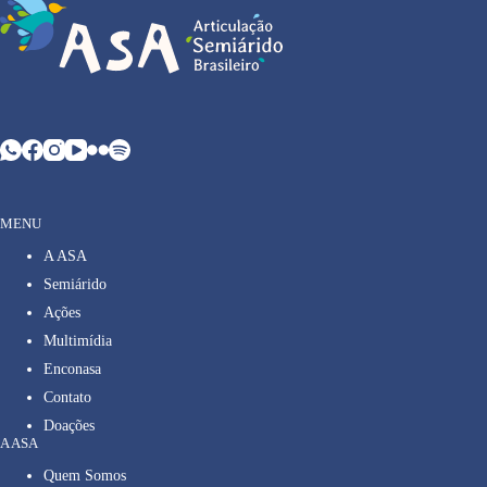
MENU
A ASA
Semiárido
Ações
Multimídia
Enconasa
Contato
Doações
A ASA
Quem Somos