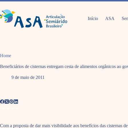
Pular
para
o
conteúdo
Início
ASA
Sem
Home
Beneficiários de cisternas entregam cesta de alimentos orgânicos ao g
9 de maio de 2011
Com a proposta de dar mais visibilidade aos benefícios das cisternas d