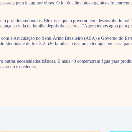
passada para inaugurar obras. O kit de alimentos orgânicos foi entreg
prol dos sertanejos. Ele disse que o governo tem desenvolvido política
dança na vida da família depois da cisterna. “Agora temos água para pro
m a Articulação no Semi-Árido Brasileiro (ASA) e Governo do Estado,
io de Identidade de Irecê, 2.520 famílias passaram a ter água em casa
rir outras necessidades básicas. E mais 40 comemoram água para produzi
ização do excedente.