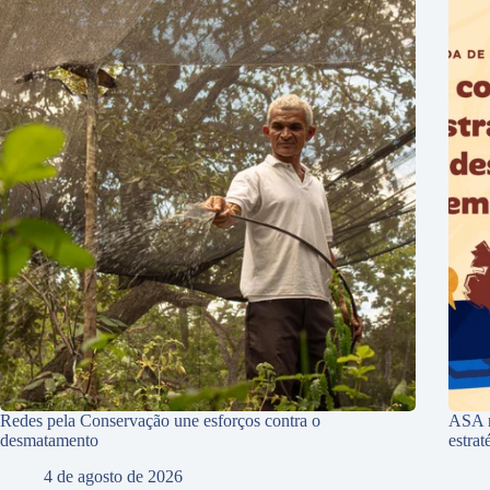
Redes pela Conservação une esforços contra o
ASA r
desmatamento
estra
4 de agosto de 2026