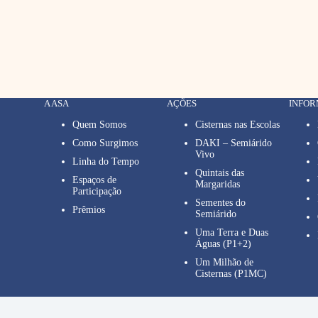
A ASA
AÇÕES
INFO
Quem Somos
Cisternas nas Escolas
Como Surgimos
DAKI – Semiárido
Vivo
Linha do Tempo
Quintais das
Espaços de
Margaridas
Participação
Sementes do
Prêmios
Semiárido
Uma Terra e Duas
Águas (P1+2)
Um Milhão de
Cisternas (P1MC)