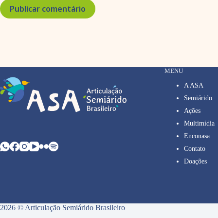
Publicar comentário
MENU
A ASA
Semiárido
Ações
Multimídia
Enconasa
Contato
Doações
2026 © Articulação Semiárido Brasileiro