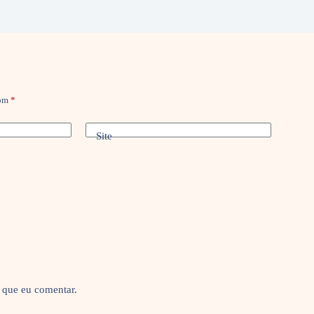
com
*
Site
 que eu comentar.