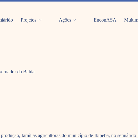
iárido
Projetos
Ações
EnconASA
Multim
overnador da Bahia
e produção, famílias agricultoras do município de Ibipeba, no semiárid