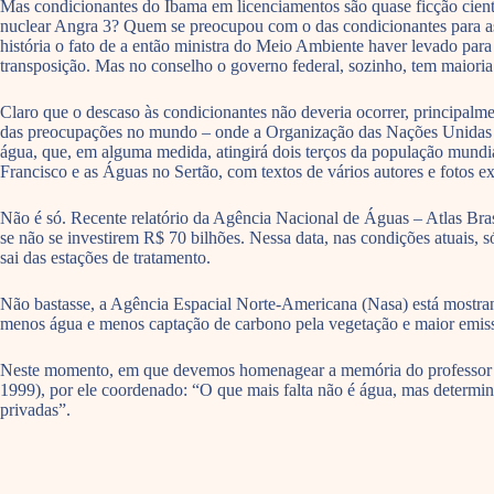
Mas condicionantes do Ibama em licenciamentos são quase ficção cient
nuclear Angra 3? Quem se preocupou com o das condicionantes para as 
história o fato de a então ministra do Meio Ambiente haver levado para
transposição. Mas no conselho o governo federal, sozinho, tem maioria
Claro que o descaso às condicionantes não deveria ocorrer, principalme
das preocupações no mundo – onde a Organização das Nações Unidas p
água, que, em alguma medida, atingirá dois terços da população mundia
Francisco e as Águas no Sertão, com textos de vários autores e fotos e
Não é só. Recente relatório da Agência Nacional de Águas – Atlas Bra
se não se investirem R$ 70 bilhões. Nessa data, nas condições atuais,
sai das estações de tratamento.
Não bastasse, a Agência Espacial Norte-Americana (Nasa) está mostran
menos água e menos captação de carbono pela vegetação e maior emiss
Neste momento, em que devemos homenagear a memória do professor Ald
1999), por ele coordenado: “O que mais falta não é água, mas determin
privadas”.