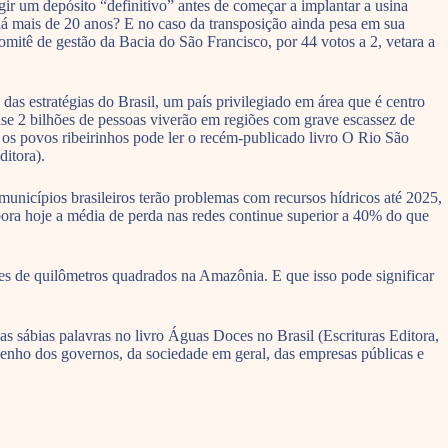
r um depósito “definitivo” antes de começar a implantar a usina
á mais de 20 anos? E no caso da transposição ainda pesa em sua
mitê de gestão da Bacia do São Francisco, por 44 votos a 2, vetara a
das estratégias do Brasil, um país privilegiado em área que é centro
e 2 bilhões de pessoas viverão em regiões com grave escassez de
 os povos ribeirinhos pode ler o recém-publicado livro O Rio São
ditora).
nicípios brasileiros terão problemas com recursos hídricos até 2025,
mbora hoje a média de perda nas redes continue superior a 40% do que
es de quilômetros quadrados na Amazônia. E que isso pode significar
sábias palavras no livro Águas Doces no Brasil (Escrituras Editora,
penho dos governos, da sociedade em geral, das empresas públicas e