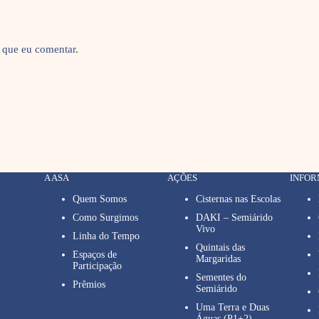
 que eu comentar.
A ASA
AÇÕES
INFO
Quem Somos
Cisternas nas Escolas
Como Surgimos
DAKI – Semiárido
Vivo
Linha do Tempo
Quintais das
Espaços de
Margaridas
Participação
Sementes do
Prêmios
Semiárido
Uma Terra e Duas
Águas (P1+2)