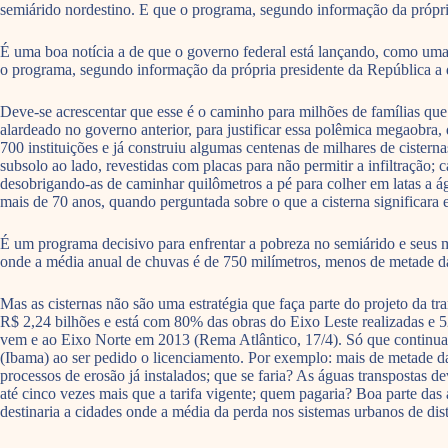
semiárido nordestino. E que o programa, segundo informação da própria 
É uma boa notícia a de que o governo federal está lançando, como uma 
o programa, segundo informação da própria presidente da República a dir
Deve-se acrescentar que esse é o caminho para milhões de famílias qu
alardeado no governo anterior, para justificar essa polêmica megaobra
700 instituições e já construiu algumas centenas de milhares de cister
subsolo ao lado, revestidas com placas para não permitir a infiltração;
desobrigando-as de caminhar quilômetros a pé para colher em latas a á
mais de 70 anos, quando perguntada sobre o que a cisterna significara 
É um programa decisivo para enfrentar a pobreza no semiárido e seus m
onde a média anual de chuvas é de 750 milímetros, menos de metade d
Mas as cisternas não são uma estratégia que faça parte do projeto da tr
R$ 2,24 bilhões e está com 80% das obras do Eixo Leste realizadas e 
vem e ao Eixo Norte em 2013 (Rema Atlântico, 17/4). Só que continuam
(Ibama) ao ser pedido o licenciamento. Por exemplo: mais de metade das
processos de erosão já instalados; que se faria? As águas transpostas d
até cinco vezes mais que a tarifa vigente; quem pagaria? Boa parte das
destinaria a cidades onde a média da perda nos sistemas urbanos de dis