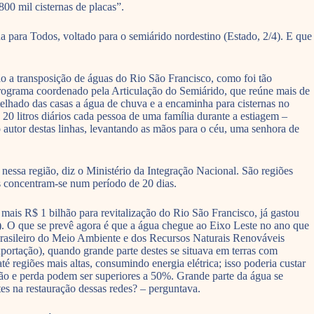
800 mil cisternas de placas”.
 para Todos, voltado para o semiárido nordestino (Estado, 2/4). E que
o a transposição de águas do Rio São Francisco, como foi tão
 programa coordenado pela Articulação do Semiárido, que reúne mais de
telhado das casas a água de chuva e a encaminha para cisternas no
 20 litros diários cada pessoa de uma família durante a estiagem –
 autor destas linhas, levantando as mãos para o céu, uma senhora de
essa região, diz o Ministério da Integração Nacional. São regiões
s concentram-se num período de 20 dias.
, mais R$ 1 bilhão para revitalização do Rio São Francisco, já gastou
). O que se prevê agora é que a água chegue ao Eixo Leste no ano que
Brasileiro do Meio Ambiente e dos Recursos Naturais Renováveis
xportação), quando grande parte destes se situava em terras com
té regiões mais altas, consumindo energia elétrica; isso poderia custar
ação e perda podem ser superiores a 50%. Grande parte da água se
tes na restauração dessas redes? – perguntava.