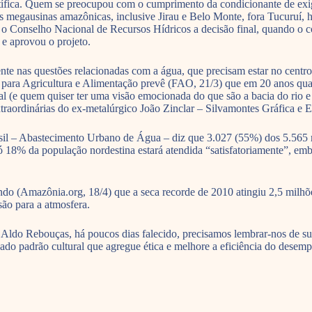
ífica. Quem se preocupou com o cumprimento da condicionante de exigi
megausinas amazônicas, inclusive Jirau e Belo Monte, fora Tucuruí, h
 o Conselho Nacional de Recursos Hídricos a decisão final, quando o co
 e aprovou o projeto.
nte nas questões relacionadas com a água, que precisam estar no centro 
ara Agricultura e Alimentação prevê (FAO, 21/3) que em 20 anos quas
l (e quem quiser ter uma visão emocionada do que são a bacia do rio e
xtraordinárias do ex-metalúrgico João Zinclar – Silvamontes Gráfica e E
sil – Abastecimento Urbano de Água – diz que 3.027 (55%) dos 5.565 mu
 só 18% da população nordestina estará atendida “satisfatoriamente”, e
do (Amazônia.org, 18/4) que a seca recorde de 2010 atingiu 2,5 milhõ
ão para a atmosfera.
o Rebouças, há poucos dias falecido, precisamos lembrar-nos de suas 
ado padrão cultural que agregue ética e melhore a eficiência do desem