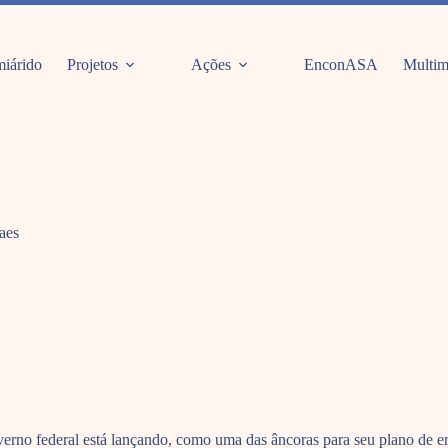
iárido
Projetos
Ações
EnconASA
Multim
aes
verno federal está lançando, como uma das âncoras para seu plano de e