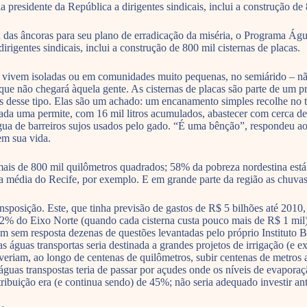
presidente da República a dirigentes sindicais, inclui a construção de 
das âncoras para seu plano de erradicação da miséria, o Programa Água
igentes sindicais, inclui a construção de 800 mil cisternas de placas.
e vivem isoladas ou em comunidades muito pequenas, no semiárido – nã
, que não chegará àquela gente. As cisternas de placas são parte de um
nas desse tipo. Elas são um achado: um encanamento simples recolhe no 
 cada uma permite, com 16 mil litros acumulados, abastecer com cerca de
gua de barreiros sujos usados pelo gado. “É uma bênção”, respondeu ao
em sua vida.
ais de 800 mil quilômetros quadrados; 58% da pobreza nordestina está n
a média do Recife, por exemplo. E em grande parte da região as chuva
ansposição. Este, que tinha previsão de gastos de R$ 5 bilhões até 2010
52% do Eixo Norte (quando cada cisterna custa pouco mais de R$ 1 mil
 sem resposta dezenas de questões levantadas pelo próprio Instituto 
 águas transportas seria destinada a grandes projetos de irrigação (e e
everiam, ao longo de centenas de quilômetros, subir centenas de metros a
 águas transpostas teria de passar por açudes onde os níveis de evapor
tribuição era (e continua sendo) de 45%; não seria adequado investir an