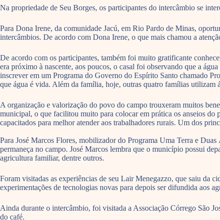
Na propriedade de Seu Borges, os participantes do intercâmbio se inte
Para Dona Irene, da comunidade Jacú, em Rio Pardo de Minas, oportuni
intercâmbios. De acordo com Dona Irene, o que mais chamou a atenção 
De acordo com os participantes, também foi muito gratificante conhece
era próximo à nascente, aos poucos, o casal foi observando que a água 
inscrever em um Programa do Governo do Espírito Santo chamado Produt
que água é vida. Além da família, hoje, outras quatro famílias utilizam
A organização e valorização do povo do campo trouxeram muitos benefí
municipal, o que facilitou muito para colocar em prática os anseios do 
capacitados para melhor atender aos trabalhadores rurais. Um dos princ
Para José Marcos Flores, mobilizador do Programa Uma Terra e Duas Águ
permaneça no campo. José Marcos lembra que o município possui depart
agricultura familiar, dentre outros.
Foram visitadas as experiências de seu Lair Menegazzo, que saiu da c
experimentações de tecnologias novas para depois ser difundida aos agri
Ainda durante o intercâmbio, foi visitada a Associação Córrego São Jo
do café.