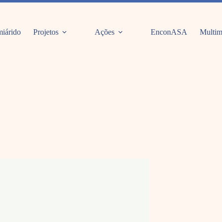
iárido
Projetos
Ações
EnconASA
Multim