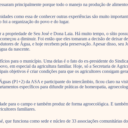
ressaram principalmente porque todo o manejo na produção de alimentos 
dades como essa de conhecer outras experiências são muito importantes
foi a organização do povo e do lugar.
r a propriedade de Seu José e Dona Laia. Há muito tempo, o sítio possu
começou a diminuir. Foi então que eles tomaram a decisão de deixar de 
ores de Água, e hoje recebem pela preservação. Apesar disso, seu Jos
 água da nascente.
cios para o município. Uma delas é o fato do ex-presidente do Sindica
povo, em especial da agricultura familiar. Hoje, só a Secretaria de Agr
ipais objetivos é criar condições para que os agricultores consigam ge
as (P1+2) da ASA e participante do intercâmbio, ficou claro na visita 
amentos específicos para difundir práticas de homeopatia, agroecologi
idade para o campo e também produz de forma agroecológica. E também o
cultores familiares.
sé, que funciona como sede e núcleo de 33 associações comunitárias do