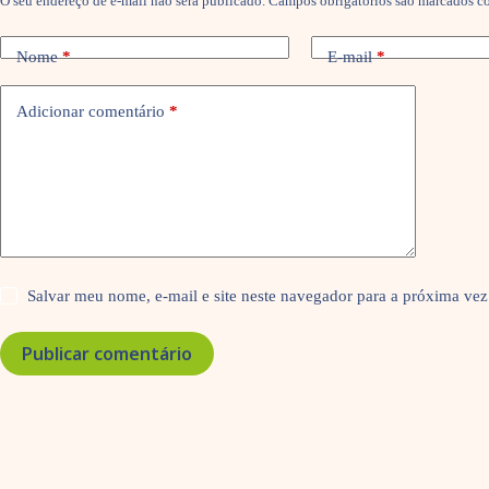
O seu endereço de e-mail não será publicado.
Campos obrigatórios são marcados 
Nome
*
E-mail
*
Adicionar comentário
*
Salvar meu nome, e-mail e site neste navegador para a próxima vez
Publicar comentário