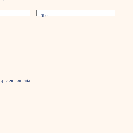
com
*
Site
 que eu comentar.