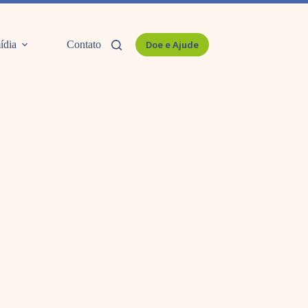
ídia
Contato
Doe e Ajude