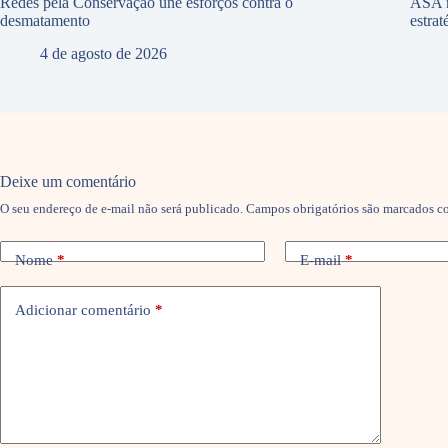
Redes pela Conservação une esforços contra o
ASA r
desmatamento
estra
4 de agosto de 2026
Deixe um comentário
O seu endereço de e-mail não será publicado.
Campos obrigatórios são marcados 
Nome
*
E-mail
*
Adicionar comentário
*