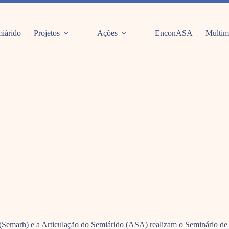
iárido
Projetos
Ações
EnconASA
Multim
 (Semarh) e a Articulação do Semiárido (ASA) realizam o Seminário de