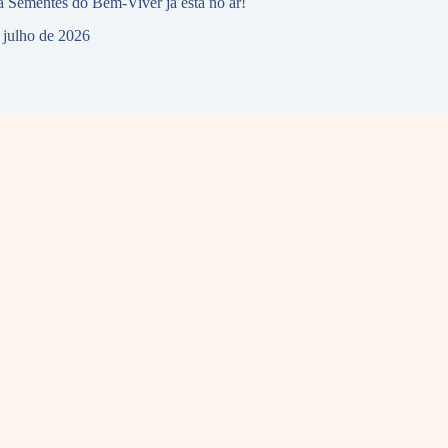
 Sementes do Bem-Viver já está no ar!
 julho de 2026