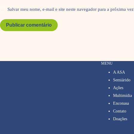
Salvar meu nome, e-mail e site neste navegador para a próxima vez
Publicar comentário
MENU
A ASA
Semiárido
Ações
Multimídia
Enconasa
Contato
Doações