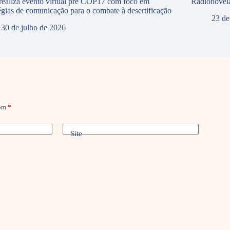
ealiza evento virtual pré COP17 com foco em
Radionovela
tégias de comunicação para o combate à desertificação
23 de
30 de julho de 2026
com
*
Site