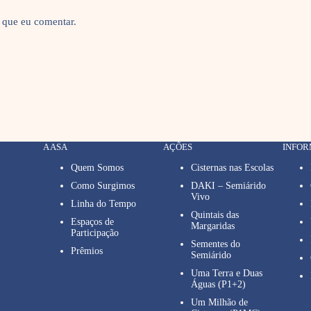
 que eu comentar.
A ASA
AÇÕES
INFO
Quem Somos
Cisternas nas Escolas
Como Surgimos
DAKI – Semiárido
Vivo
Linha do Tempo
Quintais das
Espaços de
Margaridas
Participação
Sementes do
Prêmios
Semiárido
Uma Terra e Duas
Águas (P1+2)
Um Milhão de