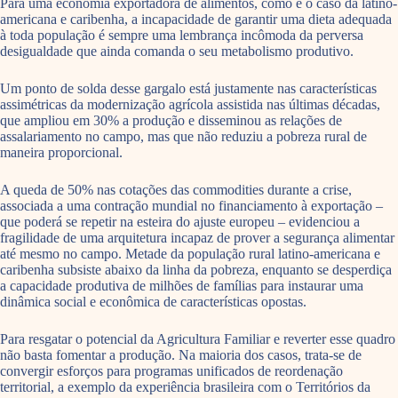
Para uma economia exportadora de alimentos, como é o caso da latino-
americana e caribenha, a incapacidade de garantir uma dieta adequada
à toda população é sempre uma lembrança incômoda da perversa
desigualdade que ainda comanda o seu metabolismo produtivo.
Um ponto de solda desse gargalo está justamente nas características
assimétricas da modernização agrícola assistida nas últimas décadas,
que ampliou em 30% a produção e disseminou as relações de
assalariamento no campo, mas que não reduziu a pobreza rural de
maneira proporcional.
A queda de 50% nas cotações das commodities durante a crise,
associada a uma contração mundial no financiamento à exportação –
que poderá se repetir na esteira do ajuste europeu – evidenciou a
fragilidade de uma arquitetura incapaz de prover a segurança alimentar
até mesmo no campo. Metade da população rural latino-americana e
caribenha subsiste abaixo da linha da pobreza, enquanto se desperdiça
a capacidade produtiva de milhões de famílias para instaurar uma
dinâmica social e econômica de características opostas.
Para resgatar o potencial da Agricultura Familiar e reverter esse quadro
não basta fomentar a produção. Na maioria dos casos, trata-se de
convergir esforços para programas unificados de reordenação
territorial, a exemplo da experiência brasileira com o Territórios da