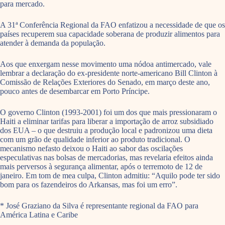
para mercado.
A 31ª Conferência Regional da FAO enfatizou a necessidade de que os
países recuperem sua capacidade soberana de produzir alimentos para
atender à demanda da população.
Aos que enxergam nesse movimento uma nódoa antimercado, vale
lembrar a declaração do ex-presidente norte-americano Bill Clinton à
Comissão de Relações Exteriores do Senado, em março deste ano,
pouco antes de desembarcar em Porto Príncipe.
O governo Clinton (1993-2001) foi um dos que mais pressionaram o
Haiti a eliminar tarifas para liberar a importação de arroz subsidiado
dos EUA – o que destruiu a produção local e padronizou uma dieta
com um grão de qualidade inferior ao produto tradicional. O
mecanismo nefasto deixou o Haiti ao sabor das oscilações
especulativas nas bolsas de mercadorias, mas revelaria efeitos ainda
mais perversos à segurança alimentar, após o terremoto de 12 de
janeiro. Em tom de mea culpa, Clinton admitiu: “Aquilo pode ter sido
bom para os fazendeiros do Arkansas, mas foi um erro”.
* José Graziano da Silva é representante regional da FAO para
América Latina e Caribe