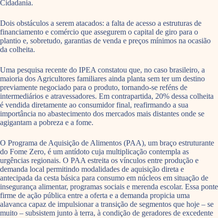
Cidadania.
Dois obstáculos a serem atacados: a falta de acesso a estruturas de
financiamento e comércio que assegurem o capital de giro para o
plantio e, sobretudo, garantias de venda e preços mínimos na ocasião
da colheita.
Uma pesquisa recente do IPEA constatou que, no caso brasileiro, a
maioria dos Agricultores familiares ainda planta sem ter um destino
previamente negociado para o produto, tornando-se reféns de
intermediários e atravessadores. Em contrapartida, 20% dessa colheita
é vendida diretamente ao consumidor final, reafirmando a sua
importância no abastecimento dos mercados mais distantes onde se
agigantam a pobreza e a fome.
O Programa de Aquisição de Alimentos (PAA), um braço estruturante
do Fome Zero, é um antídoto cuja multiplicação contempla as
urgências regionais. O PAA estreita os vínculos entre produção e
demanda local permitindo modalidades de aquisição direta e
antecipada da cesta básica para consumo em núcleos em situação de
insegurança alimentar, programas sociais e merenda escolar. Essa ponte
firme de ação pública entre a oferta e a demanda propicia uma
alavanca capaz de impulsionar a transição de segmentos que hoje – se
muito – subsistem junto à terra, à condição de geradores de excedente