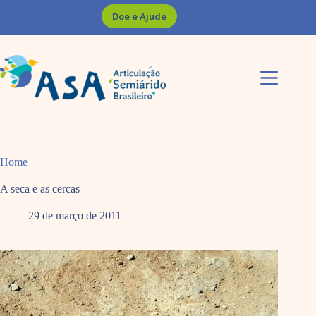
Pular
Doe e Ajude
para
o
conteúdo
Home
A seca e as cercas
29 de março de 2011