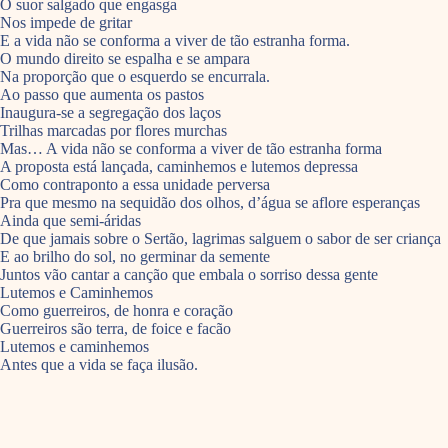
O suor salgado que engasga
Nos impede de gritar
E a vida não se conforma a viver de tão estranha forma.
O mundo direito se espalha e se ampara
Na proporção que o esquerdo se encurrala.
Ao passo que aumenta os pastos
Inaugura-se a segregação dos laços
Trilhas marcadas por flores murchas
Mas… A vida não se conforma a viver de tão estranha forma
A proposta está lançada, caminhemos e lutemos depressa
Como contraponto a essa unidade perversa
Pra que mesmo na sequidão dos olhos, d’água se aflore esperanças
Ainda que semi-áridas
De que jamais sobre o Sertão, lagrimas salguem o sabor de ser criança
E ao brilho do sol, no germinar da semente
Juntos vão cantar a canção que embala o sorriso dessa gente
Lutemos e Caminhemos
Como guerreiros, de honra e coração
Guerreiros são terra, de foice e facão
Lutemos e caminhemos
Antes que a vida se faça ilusão.