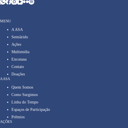
MENU
A ASA
Semiárido
Ações
Multimídia
Enconasa
Contato
Doações
A ASA
Quem Somos
Como Surgimos
Linha do Tempo
Espaços de Participação
Prêmios
AÇÕES