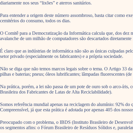
diariamente nos seus “lixões” e aterros sanitários.
Para entender a origem deste número assombroso, basta citar como exem
cemitérios do consumo, todos os dias.
O Comitê para a Democratização da Informática calcula que, dos dez m
avalanche de um milhão de computadores são descartados diretamente no
É claro que as indústrias de informática não são as únicas culpadas pe
setor privado (especialmente os fabricantes) e a própria sociedade.
Não se diga que não temos marcos legais sobre o tema. O Artigo 33 da 
pilhas e baterias; pneus; óleos lubrificantes; lâmpadas fluorescentes (de
Na prática, porém, a lei não passa de um pote de ouro sob o arco-íri
Brasileira dos Fabricantes de Latas de Alta Reciclabilidade).
Somos referência mundial apenas na reciclagem do alumínio: 92% do q
Compreensível, já que esta prática é adotada por apenas 405 dos nosso
Preocupado com o problema, o IBDS (Instituto Brasileiro de Desenvolvi
os segmentos afins: o Fórum Brasileiro de Resíduos Sólidos e, paralela