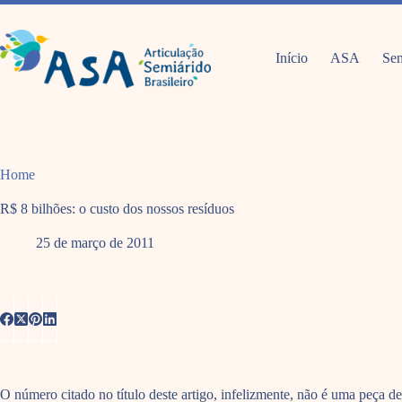
Pular
para
o
conteúdo
Início
ASA
Sem
Home
R$ 8 bilhões: o custo dos nossos resíduos
25 de março de 2011
O número citado no título deste artigo, infelizmente, não é uma peça d