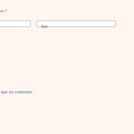
com
*
Site
 que eu comentar.