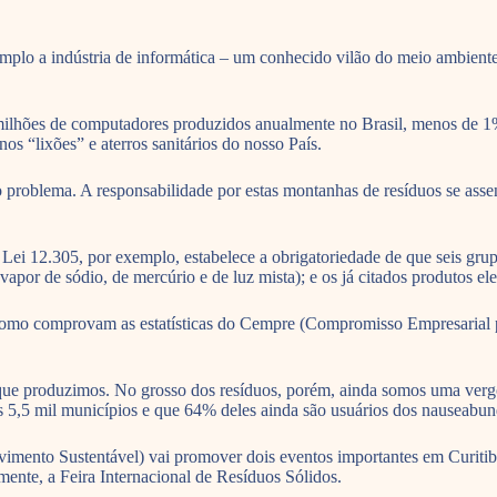
plo a indústria de informática – um conhecido vilão do meio ambiente 
ilhões de computadores produzidos anualmente no Brasil, menos de 1% 
s “lixões” e aterros sanitários do nosso País.
lo problema. A responsabilidade por estas montanhas de resíduos se ass
Lei 12.305, por exemplo, estabelece a obrigatoriedade de que seis gru
 vapor de sódio, de mercúrio e de luz mista); e os já citados produtos ele
s, como comprovam as estatísticas do Cempre (Compromisso Empresarial 
ue produzimos. No grosso dos resíduos, porém, ainda somos uma vergo
s 5,5 mil municípios e que 64% deles ainda são usuários dos nauseabun
mento Sustentável) vai promover dois eventos importantes em Curitiba,
mente, a Feira Internacional de Resíduos Sólidos.