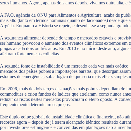
seres humanos. Agora, apenas dois anos depois, vivemos outra alta, e é
A FAO, agência da ONU para Alimentos e Agricultura, acaba de publicar
mais alto (tanto em termos nominais quanto deflacionados) desde que 
Argélia. Enquanto a História se repete, e desenha-se a segunda grande 
A segurança alimentar depende de tempo e mercados estáveis e previsív
ser humano provocou o aumento dos eventos climáticos extremos em to
pragas a cada dois ou três anos. Em 2010 e no início deste ano, alguns
afetaram fortemente as colheitas.
A segunda fonte de instabilidade é um mercado cada vez mais caótico.
mercados dos países pobres a importações baratas, que desorganizaram a
estoques de emergência, sob a lógica de que seria mais eficaz simples
Em 2006, mais de dois terços das nações mais pobres dependiam de imp
commodities e criou fundos de índices que atrelaram, como nunca ante
reduzir os riscos nestes mercados provocaram o efeito oposto. A conse
frequentemente determinam os preços.
Este duplo golpe global, de instabilidade climática e financeira, não a
recordes agora – depois de já terem alcançado idêntico resultado duran
por investidores estrangeiros e convertidas em plantações não-alimentar