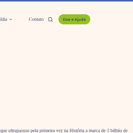
ídia
Contato
Doe e Ajude
ue ultrapassou pela primeira vez na História a marca de 1 bilhão de