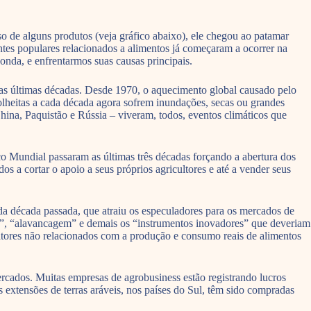
o de alguns produtos (veja gráfico abaixo), ele chegou ao patamar
tes populares relacionados a alimentos já começaram a ocorrer na
onda, e enfrentarmos suas causas principais.
uas últimas décadas. Desde 1970, o aquecimento global causado pelo
heitas a cada década agora sofrem inundações, secas ou grandes
hina, Paquistão e Rússia – viveram, todos, eventos climáticos que
 Mundial passaram as últimas três décadas forçando a abertura dos
 a cortar o apoio a seus próprios agricultores e até a vender seus
da década passada, que atraiu os especuladores para os mercados de
ão”, “alavancagem” e demais os “instrumentos inovadores” que deveriam
fatores não relacionados com a produção e consumo reais de alimentos
mercados. Muitas empresas de agrobusiness estão registrando lucros
 extensões de terras aráveis, nos países do Sul, têm sido compradas