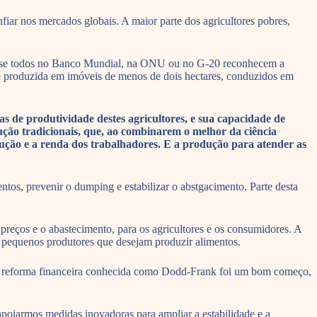
nfiar nos mercados globais. A maior parte dos agricultores pobres,
 Quase todos no Banco Mundial, na ONU ou no G-20 reconhecem a
é produzida em imóveis de menos de dois hectares, conduzidos em
s de produtividade destes agricultores, e sua capacidade de
dução tradicionais, que, ao combinarem o melhor da ciência
ução e a renda dos trabalhadores. E a produção para atender as
tos, prevenir o dumping e estabilizar o abstgacimento. Parte desta
 preços e o abastecimento, para os agricultores e os consumidores. A
os pequenos produtores que desejam produzir alimentos.
, a reforma financeira conhecida como Dodd-Frank foi um bom começo,
apoiarmos medidas inovadoras para ampliar a estabilidade e a