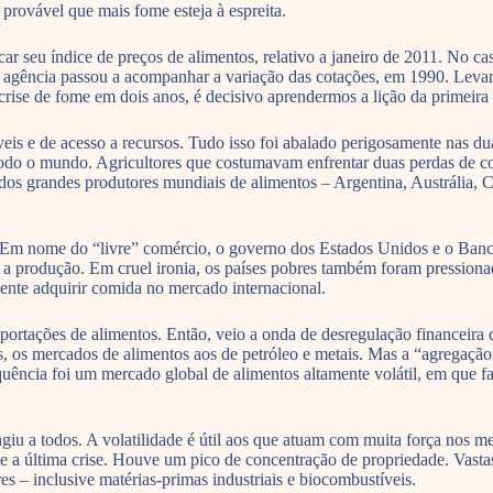
 provável que mais fome esteja à espreita.
 seu índice de preços de alimentos, relativo a janeiro de 2011. No cas
a agência passou a acompanhar a variação das cotações, em 1990. Levan
crise de fome em dois anos, é decisivo aprendermos a lição da primeira 
eis e de acesso a recursos. Tudo isso foi abalado perigosamente nas d
do o mundo. Agricultores que costumavam enfrentar duas perdas de col
 dos grandes produtores mundiais de alimentos – Argentina, Austrália, C
 Em nome do “livre” comércio, o governo dos Estados Unidos e o Banco
 produção. Em cruel ironia, os países pobres também foram pressionados
mente adquirir comida no mercado internacional.
ortações de alimentos. Então, veio a onda de desregulação financeira 
s, os mercados de alimentos aos de petróleo e metais. Mas a “agregaç
quência foi um mercado global de alimentos altamente volátil, em que 
tingiu a todos. A volatilidade é útil aos que atuam com muita força nos 
te a última crise. Houve um pico de concentração de propriedade. Vastas
es – inclusive matérias-primas industriais e biocombustíveis.