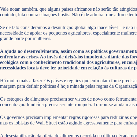
Vale notar, também, que alguns países africanos não serão tão atingidos
contudo, luta contra situações hostis. Não é de admirar que a fome te
Se de fato consideramos a desnutrição global algo inaceitável – e n
necessidade de apoiar os pequenos agricultores, especialmente mulher
grande parte por mulheres.
A ajuda ao desenvolvimento, assim como as políticas governamentai
enfrentar as crises. Ao invés de deixá-los impotentes diante das f
ecológica com o conhecimento tradicional dos agricultores, encor
necessidades locais deve ter prioridade em relação às culturas de 
Há muito mais a fazer. Os países e regiões que enfrentam fome precisa
margem para definir políticas é hoje minada pelas regras da Organiza
Os estoques de alimentos precisam ser vistos de novo como ferramentas 
concentração fundiária precisa ser interrompida. Tornou-se ainda mais i
Os governos precisam implementar regras rigorosas para reduzir as o
mas os lobistas de Wall Street estão agindo agressivamente para enfraq
A desestabilização da oferta de alimentos ocorrida na última década po