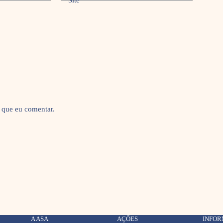
Site
 que eu comentar.
A ASA
AÇÕES
INFO