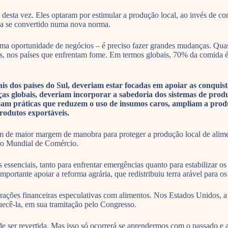
 desta vez. Eles optaram por estimular a produção local, ao invés de co
nha se convertido numa nova norma.
ão uma oportunidade de negócios – é preciso fazer grandes mudanças.
es, nos países que enfrentam fome. Em termos globais, 70% da comida 
s dos países do Sul, deveriam estar focadas em apoiar as conquista
orças globais, deveriam incorporar a sabedoria dos sistemas de pro
ajam práticas que reduzem o uso de insumos caros, ampliam a prod
produtos exportáveis.
m de maior margem de manobra para proteger a produção local de alimen
ção Mundial de Comércio.
essenciais, tanto para enfrentar emergências quanto para estabilizar os
mportante apoiar a reforma agrária, que redistribuiu terra arável para 
perações financeiras especulativas com alimentos. Nos Estados Unidos
uecê-la, em sua tramitação pelo Congresso.
de ser revertida. Mas isso só ocorrerá se aprendermos com o passado e 