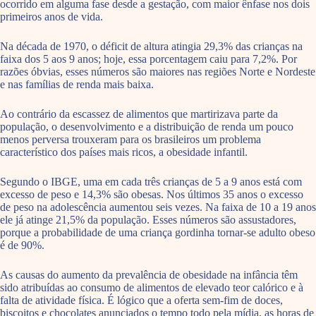
ocorrido em alguma fase desde a gestação, com maior ênfase nos dois
primeiros anos de vida.
Na década de 1970, o déficit de altura atingia 29,3% das crianças na
faixa dos 5 aos 9 anos; hoje, essa porcentagem caiu para 7,2%. Por
razões óbvias, esses números são maiores nas regiões Norte e Nordeste
e nas famílias de renda mais baixa.
Ao contrário da escassez de alimentos que martirizava parte da
população, o desenvolvimento e a distribuição de renda um pouco
menos perversa trouxeram para os brasileiros um problema
característico dos países mais ricos, a obesidade infantil.
Segundo o IBGE, uma em cada três crianças de 5 a 9 anos está com
excesso de peso e 14,3% são obesas. Nos últimos 35 anos o excesso
de peso na adolescência aumentou seis vezes. Na faixa de 10 a 19 anos
ele já atinge 21,5% da população. Esses números são assustadores,
porque a probabilidade de uma criança gordinha tornar-se adulto obeso
é de 90%.
As causas do aumento da prevalência de obesidade na infância têm
sido atribuídas ao consumo de alimentos de elevado teor calórico e à
falta de atividade física. É lógico que a oferta sem-fim de doces,
biscoitos e chocolates anunciados o tempo todo pela mídia, as horas de