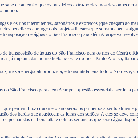
 sabe de antemão que os brasileiros extra-nordestinos desconhecem a re
do mundo.
ngas e os rios intermitentes, sazonários e exoreicos (que chegam ao m
ndes benefícios abrange dois projetos lineares que somam apenas algun
e transposição de águas do São Francisco para além Araripe vai resolve
 de transposição de águas do São Francisco para os rios do Ceará e Rio
tricas já implantadas no médio/baixo vale do rio – Paulo Afonso, Itapar
ais, mas a energia ali produzida, e transmitida para todo o Nordeste, c
s do São Francisco para além Araripe a questão essencial a ser feita pa
 – que perdem fluxo durante o ano-serão os primeiros a ser totalmente p
ação dos heróis que abastecem as feiras dos sertões. A eles se deve con
ros pecuaristas da beira alta e colinas sertanejas que terão água dispon
e utilização de águas da estação chuvosa e multiplicação de poços ou c