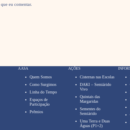
 que eu comentar.
A ASA
AÇÕES
INFO
Quem Somos
Cisternas nas Escolas
Como Surgimos
DAKI – Semiárido
Vivo
Linha do Tempo
Quintais das
Espaços de
Margaridas
Participação
Sementes do
Prêmios
Semiárido
Uma Terra e Duas
Águas (P1+2)