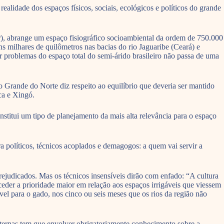
alidade dos espaços físicos, sociais, ecológicos e políticos do grande
ar), abrange um espaço fisiográfico socioambiental da ordem de 750.000
s milhares de quilômetros nas bacias do rio Jaguaribe (Ceará) e
r problemas do espaço total do semi-árido brasileiro não passa de uma
 Grande do Norte diz respeito ao equilíbrio que deveria ser mantido
ica e Xingó.
onstitui um tipo de planejamento da mais alta relevância para o espaço
ra políticos, técnicos acoplados e demagogos: a quem vai servir a
rejudicados. Mas os técnicos insensíveis dirão com enfado: “A cultura
ceder a prioridade maior em relação aos espaços irrigáveis que viessem
ível para o gado, nos cinco ou seis meses que os rios da região não
isternas tem que envolver obrigatoriamente conhecimento sobre a