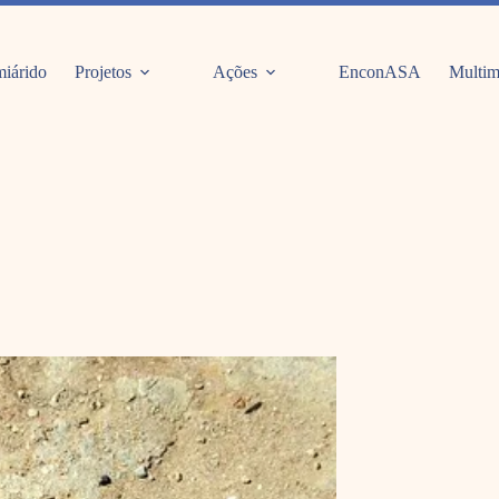
iárido
Projetos
Ações
EnconASA
Multim