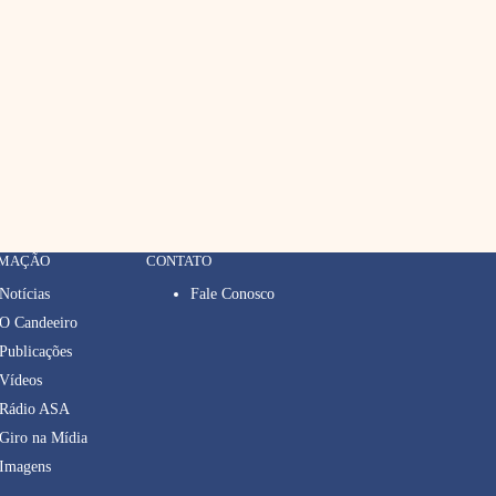
RMAÇÃO
CONTATO
Notícias
Fale Conosco
O Candeeiro
Publicações
Vídeos
Rádio ASA
Giro na Mídia
Imagens