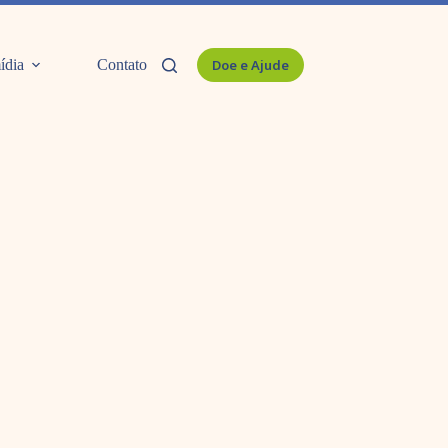
ídia
Contato
Doe e Ajude