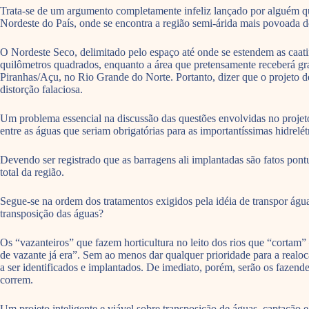
Trata-se de um argumento completamente infeliz lançado por alguém que
Nordeste do País, onde se encontra a região semi-árida mais povoada 
O Nordeste Seco, delimitado pelo espaço até onde se estendem as caati
quilômetros quadrados, enquanto a área que pretensamente receberá gra
Piranhas/Açu, no Rio Grande do Norte. Portanto, dizer que o projeto d
distorção falaciosa.
Um problema essencial na discussão das questões envolvidas no projeto
entre as águas que seriam obrigatórias para as importantíssimas hidrelé
Devendo ser registrado que as barragens ali implantadas são fatos pontu
total da região.
Segue-se na ordem dos tratamentos exigidos pela idéia de transpor água
transposição das águas?
Os “vazanteiros” que fazem horticultura no leito dos rios que “cortam”
de vazante já era”. Sem ao menos dar qualquer prioridade para a realoc
a ser identificados e implantados. De imediato, porém, serão os fazendei
correm.
Um projeto inteligente e viável sobre transposição de águas, captação 