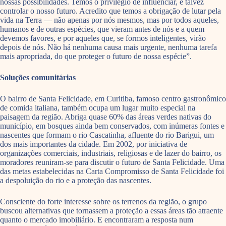
nossas possibilidades. Temos o privilégio de influenciar, e talvez
controlar o nosso futuro. Acredito que temos a obrigação de lutar pela
vida na Terra — não apenas por nós mesmos, mas por todos aqueles,
humanos e de outras espécies, que vieram antes de nós e a quem
devemos favores, e por aqueles que, se formos inteligentes, virão
depois de nós. Não há nenhuma causa mais urgente, nenhuma tarefa
mais apropriada, do que proteger o futuro de nossa espécie”.
Soluções comunitárias
O bairro de Santa Felicidade, em Curitiba, famoso centro gastronômico
de comida italiana, também ocupa um lugar muito especial na
paisagem da região. Abriga quase 60% das áreas verdes nativas do
município, em bosques ainda bem conservados, com inúmeras fontes e
nascentes que formam o rio Cascatinha, afluente do rio Barigui, um
dos mais importantes da cidade. Em 2002, por iniciativa de
organizações comerciais, industriais, religiosas e de lazer do bairro, os
moradores reuniram-se para discutir o futuro de Santa Felicidade. Uma
das metas estabelecidas na Carta Compromisso de Santa Felicidade foi
a despoluição do rio e a proteção das nascentes.
Consciente do forte interesse sobre os terrenos da região, o grupo
buscou alternativas que tornassem a proteção a essas áreas tão atraente
quanto o mercado imobiliário. E encontraram a resposta num