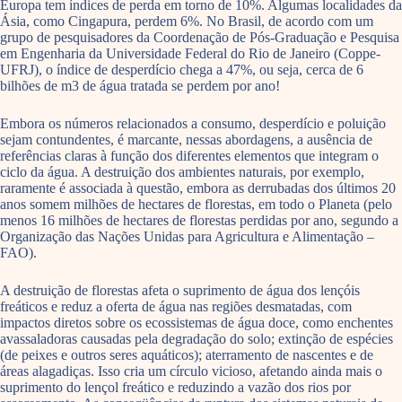
Europa tem índices de perda em torno de 10%. Algumas localidades da
Ásia, como Cingapura, perdem 6%. No Brasil, de acordo com um
grupo de pesquisadores da Coordenação de Pós-Graduação e Pesquisa
em Engenharia da Universidade Federal do Rio de Janeiro (Coppe-
UFRJ), o índice de desperdício chega a 47%, ou seja, cerca de 6
bilhões de m3 de água tratada se perdem por ano!
Embora os números relacionados a consumo, desperdício e poluição
sejam contundentes, é marcante, nessas abordagens, a ausência de
referências claras à função dos diferentes elementos que integram o
ciclo da água. A destruição dos ambientes naturais, por exemplo,
raramente é associada à questão, embora as derrubadas dos últimos 20
anos somem milhões de hectares de florestas, em todo o Planeta (pelo
menos 16 milhões de hectares de florestas perdidas por ano, segundo a
Organização das Nações Unidas para Agricultura e Alimentação –
FAO).
A destruição de florestas afeta o suprimento de água dos lençóis
freáticos e reduz a oferta de água nas regiões desmatadas, com
impactos diretos sobre os ecossistemas de água doce, como enchentes
avassaladoras causadas pela degradação do solo; extinção de espécies
(de peixes e outros seres aquáticos); aterramento de nascentes e de
áreas alagadiças. Isso cria um círculo vicioso, afetando ainda mais o
suprimento do lençol freático e reduzindo a vazão dos rios por