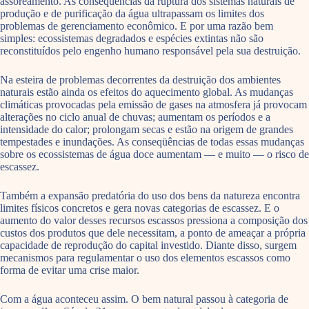
assoreamento. As conseqüências da ruptura dos sistemas naturais de
produção e de purificação da água ultrapassam os limites dos
problemas de gerenciamento econômico. E por uma razão bem
simples: ecossistemas degradados e espécies extintas não são
reconstituídos pelo engenho humano responsável pela sua destruição.
Na esteira de problemas decorrentes da destruição dos ambientes
naturais estão ainda os efeitos do aquecimento global. As mudanças
climáticas provocadas pela emissão de gases na atmosfera já provocam
alterações no ciclo anual de chuvas; aumentam os períodos e a
intensidade do calor; prolongam secas e estão na origem de grandes
tempestades e inundações. As conseqüências de todas essas mudanças
sobre os ecossistemas de água doce aumentam — e muito — o risco de
escassez.
Também a expansão predatória do uso dos bens da natureza encontra
limites físicos concretos e gera novas categorias de escassez. E o
aumento do valor desses recursos escassos pressiona a composição dos
custos dos produtos que dele necessitam, a ponto de ameaçar a própria
capacidade de reprodução do capital investido. Diante disso, surgem
mecanismos para regulamentar o uso dos elementos escassos como
forma de evitar uma crise maior.
Com a água aconteceu assim. O bem natural passou à categoria de