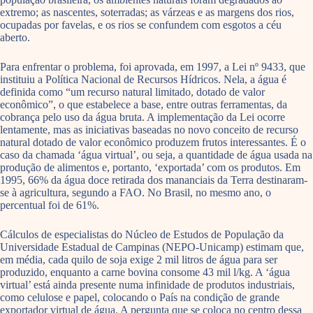
extremo; as nascentes, soterradas; as várzeas e as margens dos rios,
ocupadas por favelas, e os rios se confundem com esgotos a céu
aberto.
Para enfrentar o problema, foi aprovada, em 1997, a Lei nº 9433, que
instituiu a Política Nacional de Recursos Hídricos. Nela, a água é
definida como “um recurso natural limitado, dotado de valor
econômico”, o que estabelece a base, entre outras ferramentas, da
cobrança pelo uso da água bruta. A implementação da Lei ocorre
lentamente, mas as iniciativas baseadas no novo conceito de recurso
natural dotado de valor econômico produzem frutos interessantes. É o
caso da chamada ‘água virtual’, ou seja, a quantidade de água usada na
produção de alimentos e, portanto, ‘exportada’ com os produtos. Em
1995, 66% da água doce retirada dos mananciais da Terra destinaram-
se à agricultura, segundo a FAO. No Brasil, no mesmo ano, o
percentual foi de 61%.
Cálculos de especialistas do Núcleo de Estudos de População da
Universidade Estadual de Campinas (NEPO-Unicamp) estimam que,
em média, cada quilo de soja exige 2 mil litros de água para ser
produzido, enquanto a carne bovina consome 43 mil l/kg. A ‘água
virtual’ está ainda presente numa infinidade de produtos industriais,
como celulose e papel, colocando o País na condição de grande
exportador virtual de água. A pergunta que se coloca no centro dessa