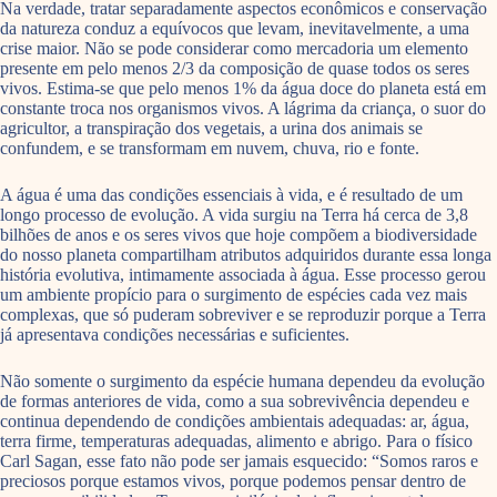
Na verdade, tratar separadamente aspectos econômicos e conservação
da natureza conduz a equívocos que levam, inevitavelmente, a uma
crise maior. Não se pode considerar como mercadoria um elemento
presente em pelo menos 2/3 da composição de quase todos os seres
vivos. Estima-se que pelo menos 1% da água doce do planeta está em
constante troca nos organismos vivos. A lágrima da criança, o suor do
agricultor, a transpiração dos vegetais, a urina dos animais se
confundem, e se transformam em nuvem, chuva, rio e fonte.
A água é uma das condições essenciais à vida, e é resultado de um
longo processo de evolução. A vida surgiu na Terra há cerca de 3,8
bilhões de anos e os seres vivos que hoje compõem a biodiversidade
do nosso planeta compartilham atributos adquiridos durante essa longa
história evolutiva, intimamente associada à água. Esse processo gerou
um ambiente propício para o surgimento de espécies cada vez mais
complexas, que só puderam sobreviver e se reproduzir porque a Terra
já apresentava condições necessárias e suficientes.
Não somente o surgimento da espécie humana dependeu da evolução
de formas anteriores de vida, como a sua sobrevivência dependeu e
continua dependendo de condições ambientais adequadas: ar, água,
terra firme, temperaturas adequadas, alimento e abrigo. Para o físico
Carl Sagan, esse fato não pode ser jamais esquecido: “Somos raros e
preciosos porque estamos vivos, porque podemos pensar dentro de