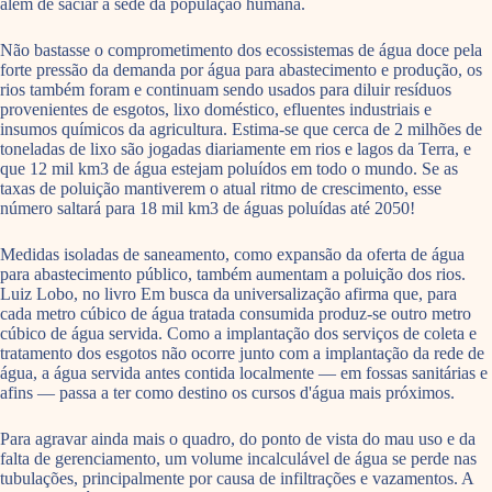
além de saciar a sede da população humana.
Não bastasse o comprometimento dos ecossistemas de água doce pela
forte pressão da demanda por água para abastecimento e produção, os
rios também foram e continuam sendo usados para diluir resíduos
provenientes de esgotos, lixo doméstico, efluentes industriais e
insumos químicos da agricultura. Estima-se que cerca de 2 milhões de
toneladas de lixo são jogadas diariamente em rios e lagos da Terra, e
que 12 mil km3 de água estejam poluídos em todo o mundo. Se as
taxas de poluição mantiverem o atual ritmo de crescimento, esse
número saltará para 18 mil km3 de águas poluídas até 2050!
Medidas isoladas de saneamento, como expansão da oferta de água
para abastecimento público, também aumentam a poluição dos rios.
Luiz Lobo, no livro Em busca da universalização afirma que, para
cada metro cúbico de água tratada consumida produz-se outro metro
cúbico de água servida. Como a implantação dos serviços de coleta e
tratamento dos esgotos não ocorre junto com a implantação da rede de
água, a água servida antes contida localmente — em fossas sanitárias e
afins — passa a ter como destino os cursos d'água mais próximos.
Para agravar ainda mais o quadro, do ponto de vista do mau uso e da
falta de gerenciamento, um volume incalculável de água se perde nas
tubulações, principalmente por causa de infiltrações e vazamentos. A