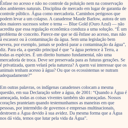
Ênfase no acesso e não no controle da poluição nem na conservação
dos ambientes naturais. Disciplina de mercado em lugar de garantia de
controle público. Água como mercadoria. Caminhos perigosos que
podem levar a um colapso. A canadense Maude Barlow, autora de um
dos maiores sucessos sobre o tema — Blue Gold (Ouro Azul) — não
acredita que essa regulação econômica conduza a uma solução. “É um
problema de conceito. Parece-me que se dá ênfase ao acesso, mas não
à escassez ou à contaminação da água. Sem uma legislação bem
severa, por exemplo, jamais se poderá parar a contaminação da água”,
diz. Para ela, a questão principal é que “a água pertence à Terra, a
todas as espécies. É um direito humano fundamental, não uma
mercadoria de troca. Deve ser preservada para as futuras gerações. Se
é privatizada, quem velará pela natureza? A quem vai interessar que os
animais tenham acesso à água? Ou que os ecossistemas se nutram
adequadamente?”
Em outras palavras, os indígenas canadenses colocam a mesma
questão, em sua Declaração sobre a água, de 2001: “Quando a Água é
ameaçada, todas as coisas viventes também são ameaçadas. Nossos
corações pranteiam quando testemunhamos as maneiras em que
pessoas, por intermédio de governos e empresas multinacionais,
destroem a Água devido à sua avidez. Da mesma forma que a Água
nos dá vida, temos que lutar pela vida da Água”.