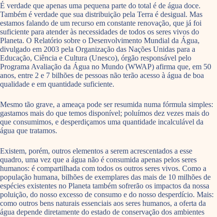
É verdade que apenas uma pequena parte do total é de água doce.
Também é verdade que sua distribuição pela Terra é desigual. Mas
estamos falando de um recurso em constante renovação, que já foi
suficiente para atender às necessidades de todos os seres vivos do
Planeta. O Relatório sobre o Desenvolvimento Mundial da Água,
divulgado em 2003 pela Organização das Nações Unidas para a
Educação, Ciência e Cultura (Unesco), órgão responsável pelo
Programa Avaliação da Água no Mundo (WWAP) afirma que, em 50
anos, entre 2 e 7 bilhões de pessoas não terão acesso à água de boa
qualidade e em quantidade suficiente.
Mesmo tão grave, a ameaça pode ser resumida numa fórmula simples:
gastamos mais do que temos disponível; poluímos dez vezes mais do
que consumimos, e desperdiçamos uma quantidade incalculável da
água que tratamos.
Existem, porém, outros elementos a serem acrescentados a esse
quadro, uma vez que a água não é consumida apenas pelos seres
humanos: é compartilhada com todos os outros seres vivos. Como a
população humana, bilhões de exemplares das mais de 10 milhões de
espécies existentes no Planeta também sofrerão os impactos da nossa
poluição, do nosso excesso de consumo e do nosso desperdício. Mais:
como outros bens naturais essenciais aos seres humanos, a oferta da
água depende diretamente do estado de conservação dos ambientes