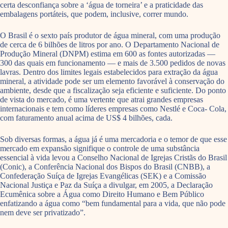
certa desconfiança sobre a ‘água de torneira’ e a praticidade das
embalagens portáteis, que podem, inclusive, correr mundo.
O Brasil é o sexto país produtor de água mineral, com uma produção
de cerca de 6 bilhões de litros por ano. O Departamento Nacional de
Produção Mineral (DNPM) estima em 600 as fontes autorizadas —
300 das quais em funcionamento — e mais de 3.500 pedidos de novas
lavras. Dentro dos limites legais estabelecidos para extração da água
mineral, a atividade pode ser um elemento favorável à conservação do
ambiente, desde que a fiscalização seja eficiente e suficiente. Do ponto
de vista do mercado, é uma vertente que atrai grandes empresas
internacionais e tem como líderes empresas como Nestlé e Coca- Cola,
com faturamento anual acima de US$ 4 bilhões, cada.
Sob diversas formas, a água já é uma mercadoria e o temor de que esse
mercado em expansão signifique o controle de uma substância
essencial à vida levou a Conselho Nacional de Igrejas Cristãs do Brasil
(Conic), a Conferência Nacional dos Bispos do Brasil (CNBB), a
Confederação Suíça de Igrejas Evangélicas (SEK) e a Comissão
Nacional Justiça e Paz da Suíça a divulgar, em 2005, a Declaração
Ecumênica sobre a Água como Direito Humano e Bem Público
enfatizando a água como “bem fundamental para a vida, que não pode
nem deve ser privatizado”.