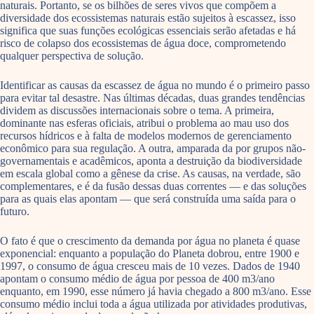
naturais. Portanto, se os bilhões de seres vivos que compõem a
diversidade dos ecossistemas naturais estão sujeitos à escassez, isso
significa que suas funções ecológicas essenciais serão afetadas e há
risco de colapso dos ecossistemas de água doce, comprometendo
qualquer perspectiva de solução.
Identificar as causas da escassez de água no mundo é o primeiro passo
para evitar tal desastre. Nas últimas décadas, duas grandes tendências
dividem as discussões internacionais sobre o tema. A primeira,
dominante nas esferas oficiais, atribui o problema ao mau uso dos
recursos hídricos e à falta de modelos modernos de gerenciamento
econômico para sua regulação. A outra, amparada da por grupos não-
governamentais e acadêmicos, aponta a destruição da biodiversidade
em escala global como a gênese da crise. As causas, na verdade, são
complementares, e é da fusão dessas duas correntes — e das soluções
para as quais elas apontam — que será construída uma saída para o
futuro.
O fato é que o crescimento da demanda por água no planeta é quase
exponencial: enquanto a população do Planeta dobrou, entre 1900 e
1997, o consumo de água cresceu mais de 10 vezes. Dados de 1940
apontam o consumo médio de água por pessoa de 400 m3/ano
enquanto, em 1990, esse número já havia chegado a 800 m3/ano. Esse
consumo médio inclui toda a água utilizada por atividades produtivas,