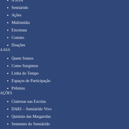
A ASA
Semiárido
Ações
Multimídia
Enconasa
Contato
Doações
A ASA
Quem Somos
Como Surgimos
Linha do Tempo
Espaços de Participação
Prêmios
AÇÕES
Cisternas nas Escolas
DAKI – Semiárido Vivo
Quintais das Margaridas
Sementes do Semiárido