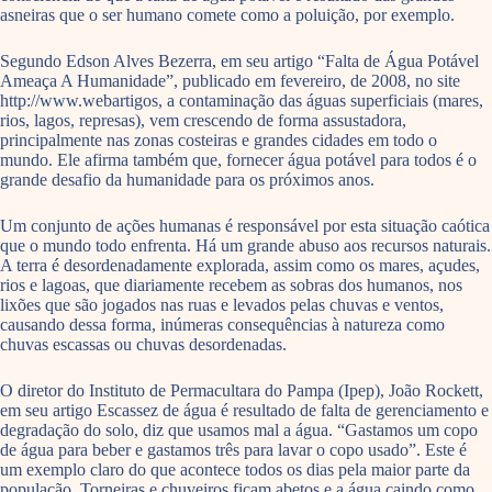
asneiras que o ser humano comete como a poluição, por exemplo.
Segundo Edson Alves Bezerra, em seu artigo “Falta de Água Potável
Ameaça A Humanidade”, publicado em fevereiro, de 2008, no site
http://www.webartigos, a contaminação das águas superficiais (mares,
rios, lagos, represas), vem crescendo de forma assustadora,
principalmente nas zonas costeiras e grandes cidades em todo o
mundo. Ele afirma também que, fornecer água potável para todos é o
grande desafio da humanidade para os próximos anos.
Um conjunto de ações humanas é responsável por esta situação caótica
que o mundo todo enfrenta. Há um grande abuso aos recursos naturais.
A terra é desordenadamente explorada, assim como os mares, açudes,
rios e lagoas, que diariamente recebem as sobras dos humanos, nos
lixões que são jogados nas ruas e levados pelas chuvas e ventos,
causando dessa forma, inúmeras consequências à natureza como
chuvas escassas ou chuvas desordenadas.
O diretor do Instituto de Permacultara do Pampa (Ipep), João Rockett,
em seu artigo Escassez de água é resultado de falta de gerenciamento e
degradação do solo, diz que usamos mal a água. “Gastamos um copo
de água para beber e gastamos três para lavar o copo usado”. Este é
um exemplo claro do que acontece todos os dias pela maior parte da
população. Torneiras e chuveiros ficam abetos e a água caindo como