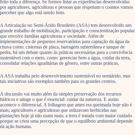
feito toda a diferença. Se formos listar as experiências desenvolvidas
por agricultores, agricultoras e pessoas que respeitam o cosmos vamos
perceber que algo está sendo feito.
A Articulação no Semi-Árido Brasileiro (ASA) tem desenvolvido um
grande trabalho de mobilização, participação e conscientização popular
que envolve famílias agricultoras e sociedade. Além de
implementações de pequenos reservatórios para captação da água da
chuva como: cisternas de placa, barragem subterrânea e tanque de
pedra, há um debate quanto às práticas necessárias para a convivência
sustentável com o meio, como: gerenciar bem a água, cuidar da terra,
consolidar relações igualitárias de gênero, entre outras práticas.
A ASA trabalha pelo desenvolvimento sustentável no semiárido, mas
tais iniciativas são exemplos também para os grandes centros.
A discussão vai muito além da simples preservação dos recursos
hídricos e atinge o que é essencial: cuidar da natureza. E assim
acontece o diferencial. A folhagem que antes era queimada hoje não é
mais; agricultores e agricultoras que utilizavam herbicidas nas
plantações hoje já não usam mais; a terra é tratada com maior cuidado
porque se criou uma percepção de que o equilíbrio ambiental depende
da ação humana.