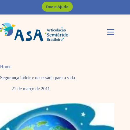
Pular
Doe e Ajude
para
o
conteúdo
Home
Segurança hídrica: necessária para a vida
21 de março de 2011