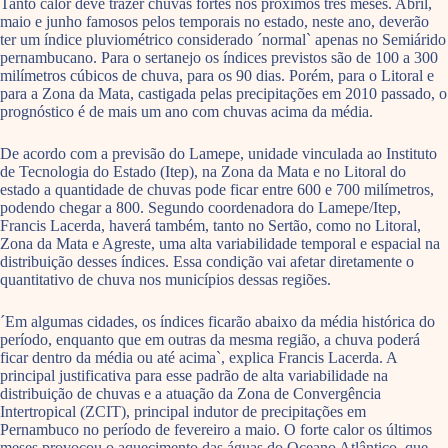
Tanto calor deve trazer chuvas fortes nos próximos três meses. Abril,
maio e junho famosos pelos temporais no estado, neste ano, deverão
ter um índice pluviométrico considerado ´normal` apenas no Semiárido
pernambucano. Para o sertanejo os índices previstos são de 100 a 300
milímetros cúbicos de chuva, para os 90 dias. Porém, para o Litoral e
para a Zona da Mata, castigada pelas precipitações em 2010 passado, o
prognóstico é de mais um ano com chuvas acima da média.
De acordo com a previsão do Lamepe, unidade vinculada ao Instituto
de Tecnologia do Estado (Itep), na Zona da Mata e no Litoral do
estado a quantidade de chuvas pode ficar entre 600 e 700 milímetros,
podendo chegar a 800. Segundo coordenadora do Lamepe/Itep,
Francis Lacerda, haverá também, tanto no Sertão, como no Litoral,
Zona da Mata e Agreste, uma alta variabilidade temporal e espacial na
distribuição desses índices. Essa condição vai afetar diretamente o
quantitativo de chuva nos municípios dessas regiões.
´Em algumas cidades, os índices ficarão abaixo da média histórica do
período, enquanto que em outras da mesma região, a chuva poderá
ficar dentro da média ou até acima`, explica Francis Lacerda. A
principal justificativa para esse padrão de alta variabilidade na
distribuição de chuvas e a atuação da Zona de Convergência
Intertropical (ZCIT), principal indutor de precipitações em
Pernambuco no período de fevereiro a maio. O forte calor os últimos
meses provocou o aquecimento das águas do Oceano Atlântico, que