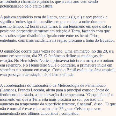
astronômico chamado equinócio, que a cada ano vem sendo
potencializado pelo efeito estufa.
A palavra equinócio vem do Latim, aequus (igual) e nox (noite), e
significa ´noites iguais`, ocasiões em que o dia e a noite duram o
mesmo tempo, 12 horas cada turno. É um fenômeno em que o sol se
posiciona perpendicularmente em relação à Terra, fazendo com que
seus raios sejam distribuídos igualmente entre os hemisférios,
entretanto, com mais incidência na região próxima a linha do Equador.
O equinócio ocorre duas vezes no ano. Uma em março, no dia 20, e a
outra em setembro, dia 23. O fenômeno define as mudanças de
estação. No Hemisfério Norte a primavera inicia em março e o outono
em setembro. No Hemisfério Sul é o contrário, a primavera inicia em
setembro e o outono em março. Como o Brasil está numa área tropical,
essa passagem de estação não é bem definida.
A coordenadora do Laboratório de Meteorologia de Pernambuco
(Lamepe), Francis Lacerda, alerta para a principal consequência do
fenômeno no estado, a alta elevação da temperatura. ´O equinócio é o
momento em que a Terra está mais próxima ao sol, por isso um
aumento na temperatura da superfície terrestre, é natural`, disse. ´O que
não é normal é esse calor acima dos 35 graus Celsius que vem
aumentando nos últimos cinco anos`, completou.