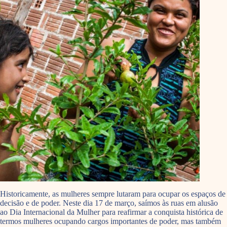
Historicamente, as mulheres sempre lutaram para ocupar os espaços de
decisão e de poder. Neste dia 17 de março, saímos às ruas em alusão
ao Dia Internacional da Mulher para reafirmar a conquista histórica de
termos mulheres ocupando cargos importantes de poder, mas também