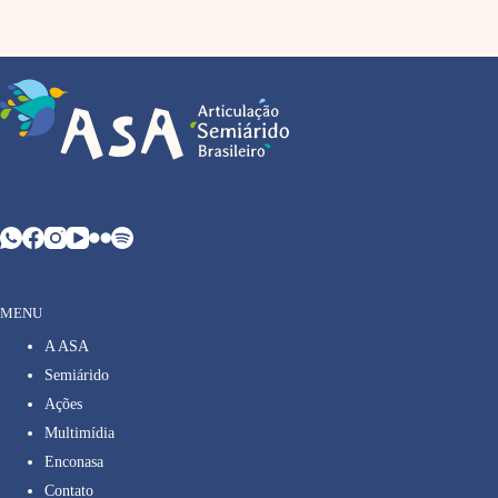
MENU
A ASA
Semiárido
Ações
Multimídia
Enconasa
Contato