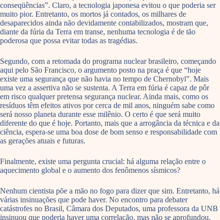
conseqüências”. Claro, a tecnologia japonesa evitou o que poderia ser
muito pior. Entretanto, os mortos já contados, os milhares de
desaparecidos ainda não devidamente contabilizados, mostram que,
diante da fúria da Terra em transe, nenhuma tecnologia é de tão
poderosa que possa evitar todas as tragédias.
Segundo, com a retomada do programa nuclear brasileiro, começando
aqui pelo São Francisco, o argumento posto na praça é que “hoje
existe uma segurança que não havia no tempo de Chernobyl”. Mais
uma vez a assertiva não se sustenta. A Terra em fúria é capaz de pôr
em risco qualquer pretensa segurança nuclear. Ainda mais, como os
resíduos têm efeitos ativos por cerca de mil anos, ninguém sabe como
será nosso planeta durante esse milênio. O certo é que será muito
diferente do que é hoje. Portanto, mais que a arrogância da técnica e da
ciência, espera-se uma boa dose de bom senso e responsabilidade com
as gerações atuais e futuras.
Finalmente, existe uma pergunta crucial: há alguma relação entre o
aquecimento global e o aumento dos fenômenos sísmicos?
Nenhum cientista põe a mão no fogo para dizer que sim. Entretanto, há
várias insinuações que pode haver. No encontro para debater
catástrofes no Brasil, Câmara dos Deputados, uma professora da UNB
insinuou que poderia haver uma correlação, mas não se aprofundou.