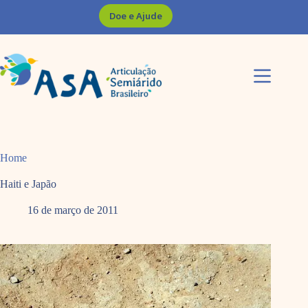
Pular
Doe e Ajude
para
o
conteúdo
Home
Haiti e Japão
16 de março de 2011