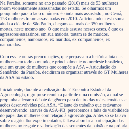
Na Paraíba, somente no ano passado (2010) mais de 53 mulheres
foram violentamente assassinadas no estado. Se olharmos um
pouquinho para o lado o número é ainda mais assustador, no Ceará,
153 mulheres foram assassinadas em 2010. Adicionando a esta soma
ainda a cidade de São Paulo, chegamos a mais de 350 mulheres
mortas, neste mesmo ano. O que mais assusta nesses casos, é que os
agressores-assassinos, em sua maioria, tratam se de maridos,
companheiros, namorados, ex-maridos, ex-companheiros, ex-
namorados.
Com essa e outras preocupações, que perpassam a histórica luta das
mulheres em todo o mundo, e principalmente no nordeste brasileiro,
que um grupo de mulheres que compõe a ASA – Articulação do
Semiárido, da Paraíba, decidiram se organizar através do GT Mulheres
da ASA no estado.
Inicialmente, durante a realização do 5º Encontro Estadual da
Agroecologia, o grupo se reuniu a partir de uma comissão, a qual se
propunha a levar o debate de gênero para dentro das redes temáticas e
ações desenvolvidas pela ASA. “Diante do trabalho que estávamos
desenvolvendo, através da ASA-PB, percebemos a falta de visibilidade
do papel das mulheres com relação à agroecologia. Antes só se falava
sobre o agricultor experimentador, faltava abordar a participação das
mulheres no resgate e valorização das sementes da paixão e na própria