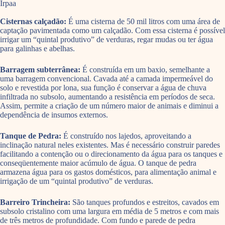
Irpaa
Cisternas calçadão:
É uma cisterna de 50 mil litros com uma área de
captação pavimentada como um calçadão. Com essa cisterna é possível
irrigar um “quintal produtivo” de verduras, regar mudas ou ter água
para galinhas e abelhas.
Barragem subterrânea:
É construída em um baxio, semelhante a
uma barragem convencional. Cavada até a camada impermeável do
solo e revestida por lona, sua função é conservar a água de chuva
infiltrada no subsolo, aumentando a resistência em períodos de seca.
Assim, permite a criação de um número maior de animais e diminui a
dependência de insumos externos.
Tanque de Pedra:
É construído nos lajedos, aproveitando a
inclinação natural neles existentes. Mas é necessário construir paredes
facilitando a contenção ou o direcionamento da água para os tanques e
conseqüentemente maior acúmulo de água. O tanque de pedra
armazena água para os gastos domésticos, para alimentação animal e
irrigação de um “quintal produtivo” de verduras.
Barreiro Trincheira:
São tanques profundos e estreitos, cavados em
subsolo cristalino com uma largura em média de 5 metros e com mais
de três metros de profundidade. Com fundo e parede de pedra