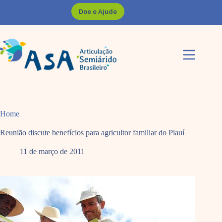
Pular
Doe e Ajude
para
o
conteúdo
Home
Reunião discute benefícios para agricultor familiar do Piauí
11 de março de 2011