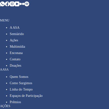
MENU
A ASA
Semiárido
Ações
Multimídia
Enconasa
Contato
Doações
A ASA
Quem Somos
Como Surgimos
Linha do Tempo
Espaços de Participação
Prêmios
AÇÕES