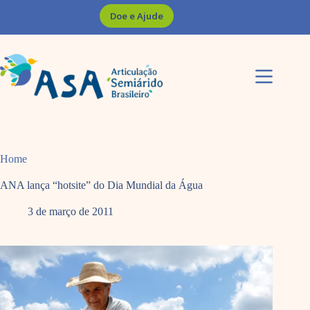
Pular
Doe e Ajude
para
o
conteúdo
Home
ANA lança “hotsite” do Dia Mundial da Água
3 de março de 2011