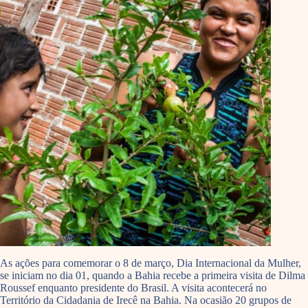
As ações para comemorar o 8 de março, Dia Internacional da Mulher,
se iniciam no dia 01, quando a Bahia recebe a primeira visita de Dilma
Roussef enquanto presidente do Brasil. A visita acontecerá no
Território da Cidadania de Irecê na Bahia. Na ocasião 20 grupos de