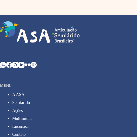
MENU
A ASA
Semiárido
Ações
Multimídia
Enconasa
Contato