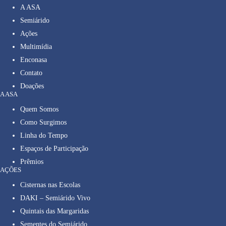
A ASA
Semiárido
Ações
Multimídia
Enconasa
Contato
Doações
A ASA
Quem Somos
Como Surgimos
Linha do Tempo
Espaços de Participação
Prêmios
AÇÕES
Cisternas nas Escolas
DAKI – Semiárido Vivo
Quintais das Margaridas
Sementes do Semiárido