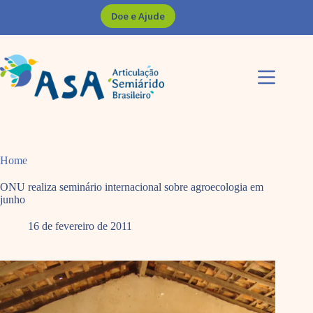
Pular
Doe e Ajude
para
o
conteúdo
Home
ONU realiza seminário internacional sobre agroecologia em
junho
16 de fevereiro de 2011