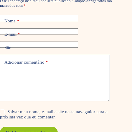
O seu endereço de e-mail não será publicado.
Campos obrigatórios são
marcados com
*
Nome
*
E-mail
*
Site
Adicionar comentário
*
Salvar meu nome, e-mail e site neste navegador para a
próxima vez que eu comentar.