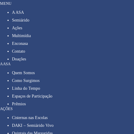
MENU
A ASA
Semiárido
Ações
Multimídia
Enconasa
Contato
Doações
A ASA
Quem Somos
Como Surgimos
Linha do Tempo
Espaços de Participação
Prêmios
AÇÕES
Cisternas nas Escolas
DAKI – Semiárido Vivo
Quintais das Margaridas