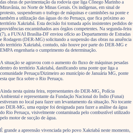
das obras de pavimentação da rodovia que liga Cônego Marinho a
Miravânia, no Norte de Minas Gerais. Os indígenas, em sinal de
protesto, suspenderam o trafego de máquinas e caminhões na ponte e
também a utilização das águas do rio Peruaçu, que fica próximo ao
território Xakriabá. Esta decisão foi tomada após insistentes pedidos de
providências encaminhados aos órgãos competentes. Na segunda-feira
(7), a FUNAI Brasília-DF enviou ofício ao Departamento de Estradas
e Rodagem (DER-MG) solicitando a suspensão das obras na anuência
do território Xakriabá, contudo, não houve por parte do DER-MG e
EMPA engenharia o cumprimento da determinação.
A situação se agravou com o aumento do fluxo de máquinas pesadas
dentro do território Xakriabá, danificando uma ponte que liga a
comunidade Peruaçu/Dizimeiro ao município de Januária MG, ponte
esta que fica sobre o Rio Peruaçu.
Ainda nesta quinta feira, representantes do DER-MG, Polícia
Ambiental e representante da Fundação Nacional do Índio (Funai)
estiveram no local para fazer um levantamento da situação. No tocante
ao DER-MG, uma equipe foi designada para fazer a análise da água
do Rio Peruaçu, visivelmente contaminada pelo combustível utilizado
pelo motor de sucção de água.
É grande a apreensão vivenciada pelo povo Xakriabá neste momento,