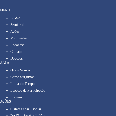
MENU
A ASA
Semiárido
Ações
Multimídia
Enconasa
Contato
Doações
A ASA
Quem Somos
Como Surgimos
Linha do Tempo
Espaços de Participação
Prêmios
AÇÕES
Cisternas nas Escolas
DAKI – Semiárido Vivo