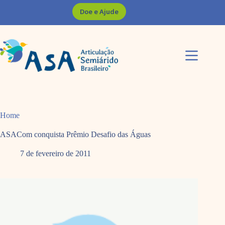
Pular
Doe e Ajude
para
o
conteúdo
Home
ASACom conquista Prêmio Desafio das Águas
7 de fevereiro de 2011