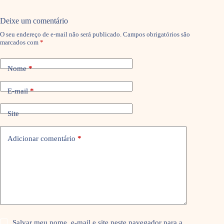
Deixe um comentário
O seu endereço de e-mail não será publicado.
Campos obrigatórios são
marcados com
*
Nome
*
E-mail
*
Site
Adicionar comentário
*
Salvar meu nome, e-mail e site neste navegador para a