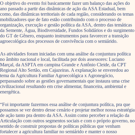
O objetivo do evento foi basicamente fazer um balanço das ações do
ano passado a partir das dinâmicas de ação da ASA Estadual, bem
como, das dinâmicas territoriais de cada região, considerando os temas
mobilizadores que de fato estão contribuindo com o processo de
organização, execução e gestão política da ASA, dentro das temáticas
da Semente, Água, Biodiversidade, Fundos Solidários e do surgimento
do GT de Gênero, enquanto instrumentos para favorecer a transição
agroecológica dos processos de convivência com o semiárido.
As atividades foram iniciadas com uma análise da conjuntura política
no âmbito nacional e local, facilitada por dois assessores: Luciano
Marçal, da ASPTA em campina Grande e Antônio Cleide, da CPT
Regional Alto Sertão, em Cajazeiras. A explanação se enveredou ao
tema da Agricultura Familiar Agroecológica x Agronegócio,
perpassando sobre as gestões governamentais que instaura uma crise
civilizacional resultando em crise alimentar, financeira, ambiental e
energética.
“Foi importante fazermos essa análise de conjuntura política, pra que
possamos se ver dentro desse cenário e projetar melhor nossa estratégia
de ação tanto pra dentro da ASA. Assim como perceber a relação da
Articulação com outros segmentos sociais e com o próprio governo, no
sentido de construir propostas de políticas públicas que venham
fortalecer a agricultura familiar no semiárido e manter o nosso