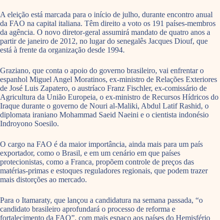
A eleição está marcada para o início de julho, durante encontro anual
da FAO na capital italiana. Têm direito a voto os 191 países-membros
da agência. O novo diretor-geral assumirá mandato de quatro anos a
partir de janeiro de 2012, no lugar do senegalês Jacques Diouf, que
está à frente da organização desde 1994.
Graziano, que conta o apoio do governo brasileiro, vai enfrentar o
espanhol Miguel Angel Moratinos, ex-ministro de Relações Exteriores
de José Luis Zapatero, o austríaco Franz Fischler, ex-comissário de
Agricultura da União Europeia, o ex-ministro de Recursos Hídricos do
Iraque durante o governo de Nouri al-Maliki, Abdul Latif Rashid, o
diplomata iraniano Mohammad Saeid Naeini e o cientista indonésio
Indroyono Soesilo.
O cargo na FAO é da maior importância, ainda mais para um país
exportador, como o Brasil, e em um cenário em que países
protecionistas, como a Franca, propõem controle de preços das
matérias-primas e estoques reguladores regionais, que podem trazer
mais distorções ao mercado.
Para o Itamaraty, que lançou a candidatura na semana passada, “o
candidato brasileiro aprofundará o processo de reforma e
fortalecimento da FAO”, com mais espaço aos países do Hemisfério