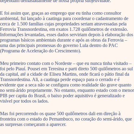
dependam demasiadamente de nossa própria subjetividade.
E foi assim que, graças ao emprego que eu tinha como consultor
ambiental, fui lançado à caatinga para coordenar o cadastramento de
cerca de 1.500 famílias cujas propriedades seriam atravessadas pela
Ferrovia Transnordestina, em exatos 1.728 quilômetros de extensão.
Informações levantadas, esses dados serviriam depois à elaboração dos
programas básicos ambientais durante e após as obras da Ferrovia –
uma das principais promessas do governo Lula dentro do PAC
(Programa de Aceleração do Crescimento).
Meu primeiro contato com o Nordeste – que eu nunca tinha visitado –
foi pelo Piauí. Pousei em Teresina e parti direto 500 quilômetros ao sul
da capital, até a cidade de Eliseu Martins, onde ficará o pátio final da
Transnordestina. Ali, a caatinga perde espaço para o cerrado e é
evidente que a seca não se configura como realidade tão grave quanto
no semi-árido propriamente. No entanto, enquanto estado com o menor
PIB per capita do Brasil, o baixo poder aquisitivo é generalizado e
visível por todos os lados.
Mas foi percorrendo os quase 500 quilômetros dali em direção à
fronteira com o estado do Pernambuco, no coração do semi-árido, que
as surpresas começaram a aparecer.