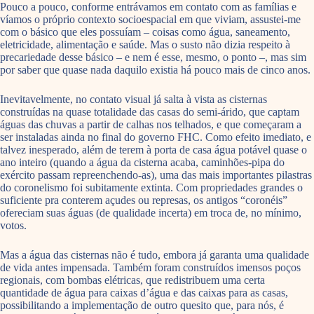
Pouco a pouco, conforme entrávamos em contato com as famílias e
víamos o próprio contexto socioespacial em que viviam, assustei-me
com o básico que eles possuíam – coisas como água, saneamento,
eletricidade, alimentação e saúde. Mas o susto não dizia respeito à
precariedade desse básico – e nem é esse, mesmo, o ponto –, mas sim
por saber que quase nada daquilo existia há pouco mais de cinco anos.
Inevitavelmente, no contato visual já salta à vista as cisternas
construídas na quase totalidade das casas do semi-árido, que captam
águas das chuvas a partir de calhas nos telhados, e que começaram a
ser instaladas ainda no final do governo FHC. Como efeito imediato, e
talvez inesperado, além de terem à porta de casa água potável quase o
ano inteiro (quando a água da cisterna acaba, caminhões-pipa do
exército passam repreenchendo-as), uma das mais importantes pilastras
do coronelismo foi subitamente extinta. Com propriedades grandes o
suficiente pra conterem açudes ou represas, os antigos “coronéis”
ofereciam suas águas (de qualidade incerta) em troca de, no mínimo,
votos.
Mas a água das cisternas não é tudo, embora já garanta uma qualidade
de vida antes impensada. Também foram construídos imensos poços
regionais, com bombas elétricas, que redistribuem uma certa
quantidade de água para caixas d’água e das caixas para as casas,
possibilitando a implementação de outro quesito que, para nós, é