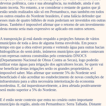
deveras polêmica, cara e sua abrangência, na realidade, ainda é um
tanto incerta. No entanto, a se considerar o restante de gastos que já
estão sendo realizados não só em Pernambuco, mas também em todos
os outros estados do Nordeste brasileiro, é uma falácia defender que
esses mais de quatro bilhões de reais poderiam ser investidos em outras
áreas. Também é impossível afirmar que o retorno de um investimento
desta monta seria mais expressivo se aplicado em outros setores.
A transposição já está dando respaldo a projeções futuras de vários
municípios de toda a área de alguma forma envolvida. Em pouco
tempo em que a obra estiver pronta e vertendo água para outras bacias
hidrográficas do semi-árido, inúmeros municípios que antes contavam
com represas outrora construídas pelo centenário DNOCS
(Departamento Nacional de Obras Contra as Secas), logo poderão
utilizar estas águas para irrigação dos agricultores locais. Se quem vai
se beneficiar destas irrigações serão os grandes proprietários, é
impossível saber. Mas afirmar que somente 5% do Nordeste será
beneficiado é não acreditar no estabelecimento de novas condições de
infraestrutura para a ultra necessária interiorização da economia
nordestina. E, daí inquestionavelmente, a área afetada positivamente
será muito superior a 5% do Nordeste.
E é então neste contexto que entra no cenário outro importante
município da região, ainda em Pernambuco: Serra Talhada. Distante