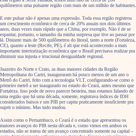
quilômetros uma pulsante região com mais de um milhão de habitantes.
E este pulsar não é apenas uma expressão. Toda essa região registrou
um crescimento econômico de cerca de 20% anuais nos dois últimos
anos, duas vezes mais rápido que a China, por exemplo. Não é de se
espantar, portanto, o tamanho da minha surpresa que tive ao passar por
lá. Distante mais de 500 quilômetros do litoral, tanto a norte (Fortaleza,
CE), quanto a leste (Recife, PE), é ali que está acontecendo a mais
importante interiorização econômica que o Brasil precisava realizar pra
diminuir sua injusta e irracional desigualdade regional.
Juazeiro do Norte e Crato, as duas maiores cidades da Região
Metropolitana do Cariri, inauguraram há pouco menos de um ano o
Metrô do Cariri, feito com a tecnologia VLT, configurando-se como o
primeiro metrô a ser inaugurado no estado do Ceará, antes mesmo que
Fortaleza. Isso pode de novo parecer besteira, mas estamos falando de
uma região que há uma década, somente, registrava índices de IDH
considerados baixos e um PIB per capita praticamente insuficiente pra
suprir o mínimo. Mas tudo mudou.
Assim como o Pernambuco, o Ceará é o estado que apresentou os
maiores avanços do PIB nesta década e, como vimos em ambos os
estados, não se tratou de um avanço concentrado somente na capital –