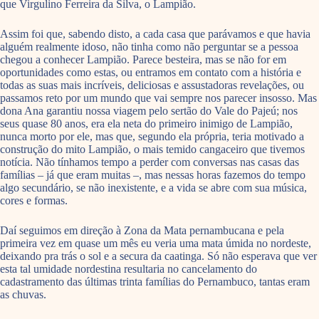
que Virgulino Ferreira da Silva, o Lampião.
Assim foi que, sabendo disto, a cada casa que parávamos e que havia
alguém realmente idoso, não tinha como não perguntar se a pessoa
chegou a conhecer Lampião. Parece besteira, mas se não for em
oportunidades como estas, ou entramos em contato com a história e
todas as suas mais incríveis, deliciosas e assustadoras revelações, ou
passamos reto por um mundo que vai sempre nos parecer insosso. Mas
dona Ana garantiu nossa viagem pelo sertão do Vale do Pajeú; nos
seus quase 80 anos, era ela neta do primeiro inimigo de Lampião,
nunca morto por ele, mas que, segundo ela própria, teria motivado a
construção do mito Lampião, o mais temido cangaceiro que tivemos
notícia. Não tínhamos tempo a perder com conversas nas casas das
famílias – já que eram muitas –, mas nessas horas fazemos do tempo
algo secundário, se não inexistente, e a vida se abre com sua música,
cores e formas.
Daí seguimos em direção à Zona da Mata pernambucana e pela
primeira vez em quase um mês eu veria uma mata úmida no nordeste,
deixando pra trás o sol e a secura da caatinga. Só não esperava que ver
esta tal umidade nordestina resultaria no cancelamento do
cadastramento das últimas trinta famílias do Pernambuco, tantas eram
as chuvas.