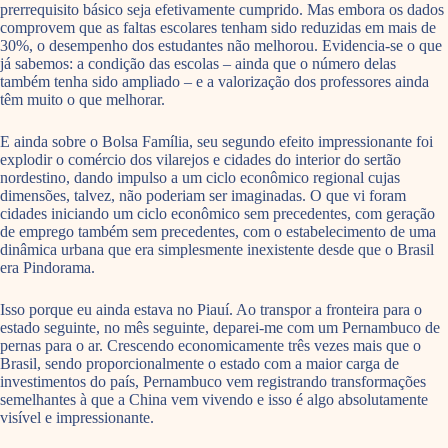
prerrequisito básico seja efetivamente cumprido. Mas embora os dados
comprovem que as faltas escolares tenham sido reduzidas em mais de
30%, o desempenho dos estudantes não melhorou. Evidencia-se o que
já sabemos: a condição das escolas – ainda que o número delas
também tenha sido ampliado – e a valorização dos professores ainda
têm muito o que melhorar.
E ainda sobre o Bolsa Família, seu segundo efeito impressionante foi
explodir o comércio dos vilarejos e cidades do interior do sertão
nordestino, dando impulso a um ciclo econômico regional cujas
dimensões, talvez, não poderiam ser imaginadas. O que vi foram
cidades iniciando um ciclo econômico sem precedentes, com geração
de emprego também sem precedentes, com o estabelecimento de uma
dinâmica urbana que era simplesmente inexistente desde que o Brasil
era Pindorama.
Isso porque eu ainda estava no Piauí. Ao transpor a fronteira para o
estado seguinte, no mês seguinte, deparei-me com um Pernambuco de
pernas para o ar. Crescendo economicamente três vezes mais que o
Brasil, sendo proporcionalmente o estado com a maior carga de
investimentos do país, Pernambuco vem registrando transformações
semelhantes à que a China vem vivendo e isso é algo absolutamente
visível e impressionante.