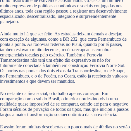
como historicamente estivemos acostumados. Graças a um número
muito expressivo de políticas econômicas e sociais conjugadas nos
últimos anos, toda essa região passou a registrar um desenvolvimento
espacializado, descentralizado, integrado e surpreendentemente
planejado.
Ainda muito há que ser feito. As estradas deixam demais a desejar,
com exceção de algumas, como a BR 232, que corta Pernambuco de
ponta a ponta. As rodovias federais no Piauí, quando por lá passei,
também estavam muito decentes, recém-recapeadas em obras
emergenciais tocadas pelo exército. Também a Ferrovia
Transnordestina não terá um efeito tão expressivo se não for
futuramente conectada à também em construção Ferrovia Norte-Sul.
Os portos nas pontas dos dois eixos da Transnordestina, o de Suape,
no Pernambuco, e o de Pecém, no Ceará, estão já recebendo vultosos
investimentos e que devem ser mantidos.
No restante da área social, o trabalho apenas começou. Em
comparação com o sul do Brasil, o interior nordestino vivia uma
realidade quase impossível de se comparar, caindo até para o negativo.
Foram séculos de privação de todos os tipos, mas que iniciou a passos
largos a maior transformação socioeconômica da sua existência.
E assim foram minhas descobertas em pouco mais de 40 dias no sertão.