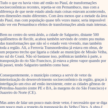
Tudo o que eu havia visto até então no Piauí, de transformações
socioeconômicas recentes, repetia-se em Pernambuco, mas com a
diferença de que neste estado ainda mais coisas estavam acontecendo,
em dimensões muito diferentes. Com área menos que a metade da área
do Piauí, mas com população quase três vezes maior, seria impossível
não ver em Pernambuco efeitos de transformações ainda mais intensas.
Bem no centro do semi-árido, a cidade de Salgueiro, distante 500
quilômetros de Recife, acabou também servindo de centro pra muitas
das transformações que não só o estado vem vivendo, mas também
toda a região. Ali, a Ferrovia Transnordestina já estava em obras, de
um pequeno trecho que ligaria a cidade ao município de Missão Velha,
no sul do Ceará. Não só bastasse isso, polêmicas também à parte, a
transposição do rio São Francisco, já estava a pleno vapor quando por
lá passei, tendo Salgueiro também como base.
Consequentemente, o município começa a servir de vetor da
interiorização do desenvolvimento socioeconômico da região, graças à
interligação um eixo até então inexistente, entre as cidades gêmeas de
Petrolina-Juazeiro (entre PE e BA, às margens do rio São Francisco) e
Juazeiro do Norte (CE).
Mas antes de falar um pouco mais deste vetor, é necessário que se diga
um pouco mais a respeito da transposição do Velho Chico. A obra é