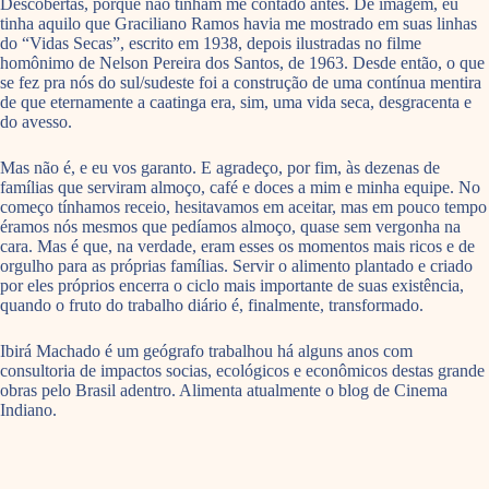
Descobertas, porque não tinham me contado antes. De imagem, eu
tinha aquilo que Graciliano Ramos havia me mostrado em suas linhas
do “Vidas Secas”, escrito em 1938, depois ilustradas no filme
homônimo de Nelson Pereira dos Santos, de 1963. Desde então, o que
se fez pra nós do sul/sudeste foi a construção de uma contínua mentira
de que eternamente a caatinga era, sim, uma vida seca, desgracenta e
do avesso.
Mas não é, e eu vos garanto. E agradeço, por fim, às dezenas de
famílias que serviram almoço, café e doces a mim e minha equipe. No
começo tínhamos receio, hesitavamos em aceitar, mas em pouco tempo
éramos nós mesmos que pedíamos almoço, quase sem vergonha na
cara. Mas é que, na verdade, eram esses os momentos mais ricos e de
orgulho para as próprias famílias. Servir o alimento plantado e criado
por eles próprios encerra o ciclo mais importante de suas existência,
quando o fruto do trabalho diário é, finalmente, transformado.
Ibirá Machado é um geógrafo trabalhou há alguns anos com
consultoria de impactos socias, ecológicos e econômicos destas grande
obras pelo Brasil adentro. Alimenta atualmente o blog de Cinema
Indiano.