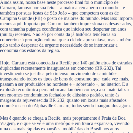
Ainda assim, nossa base neste processo final foi o município de
Caruaru, famoso por sua feira – a maior a céu aberto no mundo – e
também por suas festas de São João – que competem com as de
Campina Grande (PB) o posto de maiores do mundo. Mas isso importa
menos aqui. Importa que Caruaru também impressiona os desavisados,
com tamanha pujança econômica que iniciou seu despertar em anos
(muito) recentes. Não só por conta da já histórica tendência ao
comércio e à produção cultural que a cidade apresentava, mas também
pelo tardio despertar da urgente necessidade de se interiorizar a
economia dos estados da região.
Hoje, Caruaru está conectada a Recife por 140 quilômetros de estradas
duplicadas recentemente inauguradas em concreto (BR-232). Tal
investimento se justifica pelo intenso movimento de caminhões
transportando todos os tipos de bens de consumo que, cada vez mais,
passam a ser produzidos no nordeste e – sobretudo –, no interior. E a
explosão econômica pernambucana também começa a se materializar
em enormes condomínios fechados de altíssimo padrão, tanto às
margens da rejuvenescida BR-232, quanto em locais mais afastados –
como é o caso do Alphaville Caruaru, todos sendo inaugurados agora.
Mas é quando se chega a Recife, mais propriamente à Praia de Boa
Viagem, e o que se vê é uma metrópole em franca expansão, vivendo
uma das mais rápidas expansões imobiliárias do Brasil nos anos