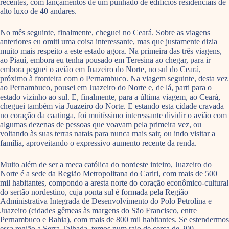
recentes, com lançamentos de um punhado de edifícios residenciais de
alto luxo de 40 andares.
No mês seguinte, finalmente, cheguei no Ceará. Sobre as viagens
anteriores eu omiti uma coisa interessante, mas que justamente dizia
muito mais respeito a este estado agora. Na primeira das três viagens,
ao Piauí, embora eu tenha pousado em Teresina ao chegar, para ir
embora peguei o avião em Juazeiro do Norte, no sul do Ceará,
próximo à fronteira com o Pernambuco. Na viagem seguinte, desta vez
ao Pernambuco, pousei em Juazeiro do Norte e, de lá, parti para o
estado vizinho ao sul. E, finalmente, para a última viagem, ao Ceará,
cheguei também via Juazeiro do Norte. E estando esta cidade cravada
no coração da caatinga, foi muitíssimo interessante dividir o avião com
algumas dezenas de pessoas que voavam pela primeira vez, ou
voltando às suas terras natais para nunca mais sair, ou indo visitar a
família, aproveitando o expressivo aumento recente da renda.
Muito além de ser a meca católica do nordeste inteiro, Juazeiro do
Norte é a sede da Região Metropolitana do Cariri, com mais de 500
mil habitantes, compondo a aresta norte do coração econômico-cultural
do sertão nordestino, cuja ponta sul é formada pela Região
Administrativa Integrada de Desenvolvimento do Polo Petrolina e
Juazeiro (cidades gêmeas às margens do São Francisco, entre
Pernambuco e Bahia), com mais de 800 mil habitantes. Se estendermos
essa região a Serra Talhada, temos num raio de cerca de 200