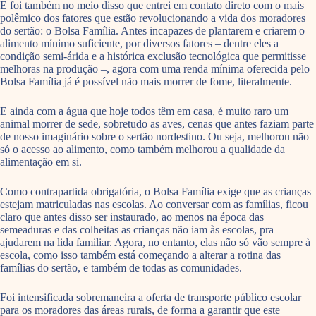
E foi também no meio disso que entrei em contato direto com o mais
polêmico dos fatores que estão revolucionando a vida dos moradores
do sertão: o Bolsa Família. Antes incapazes de plantarem e criarem o
alimento mínimo suficiente, por diversos fatores – dentre eles a
condição semi-árida e a histórica exclusão tecnológica que permitisse
melhoras na produção –, agora com uma renda mínima oferecida pelo
Bolsa Família já é possível não mais morrer de fome, literalmente.
E ainda com a água que hoje todos têm em casa, é muito raro um
animal morrer de sede, sobretudo as aves, cenas que antes faziam parte
de nosso imaginário sobre o sertão nordestino. Ou seja, melhorou não
só o acesso ao alimento, como também melhorou a qualidade da
alimentação em si.
Como contrapartida obrigatória, o Bolsa Família exige que as crianças
estejam matriculadas nas escolas. Ao conversar com as famílias, ficou
claro que antes disso ser instaurado, ao menos na época das
semeaduras e das colheitas as crianças não iam às escolas, pra
ajudarem na lida familiar. Agora, no entanto, elas não só vão sempre à
escola, como isso também está começando a alterar a rotina das
famílias do sertão, e também de todas as comunidades.
Foi intensificada sobremaneira a oferta de transporte público escolar
para os moradores das áreas rurais, de forma a garantir que este