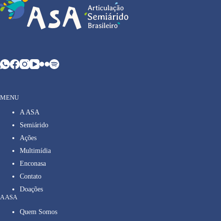
MENU
A ASA
Semiárido
Ações
Multimídia
Enconasa
Contato
Doações
A ASA
Quem Somos