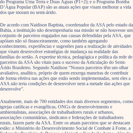
do Programa Uma Terra e Duas Águas (P1+2); e o Programa Bomba
D’Água Popular (BAP) são as atuais ações que visam melhorar a vida
dos que moram no semi-árido.
De acordo com Naidison Baptista, coordenador da ASA pelo estado da
Bahia, a instituição não desempenharia sua missão se não houvesse um
conjunto de parceiros engajados nas causas defendidas pela ASA, que
apóiam não só financeiramente, como também agregando
conhecimento, experiências e sugestões para a realização de atividades
que visam desenvolver estratégias de mudança na realidade das
famílias do sertão. A expertise técnica, pedagógica e política da rede de
parceiros da ASA são vitais para o sucesso da Articulação do Semi-
Árido Brasileiro. Segundo Naidison “Nossos parceiros têm um olhar
avaliativo, analítico, próprio de quem enxerga maneiras de contribuir
de forma efetiva nas ações que estão sendo implementadas, sem eles a
ASA não teria condições de desenvolver nem a metade das ações que
desenvolve”.
Atualmente, mais de 700 entidades dos mais diversos segmentos, como
igrejas católicas e evangélicas, ONGs de desenvolvimento e
ambientalistas, associações de trabalhadores rurais e urbanos,
associações comunitárias, sindicatos e federações de trabalhadores
rurais, fazem parte da ASA. Entre os atuais parceiros que se destacam
estão: o Ministério do Desenvolvimento Social de Combate à Fome, a