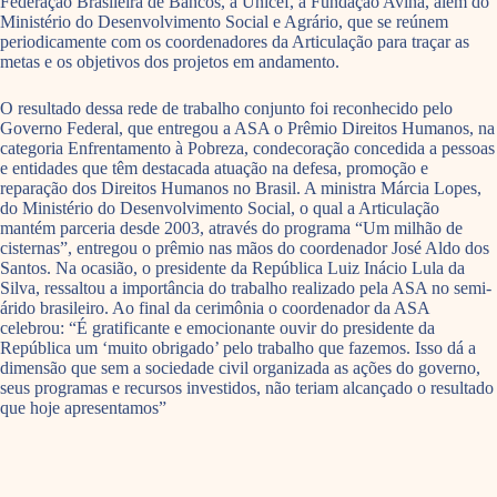
Federação Brasileira de Bancos, a Unicef, a Fundação Avina, além do
Ministério do Desenvolvimento Social e Agrário, que se reúnem
periodicamente com os coordenadores da Articulação para traçar as
metas e os objetivos dos projetos em andamento.
O resultado dessa rede de trabalho conjunto foi reconhecido pelo
Governo Federal, que entregou a ASA o Prêmio Direitos Humanos, na
categoria Enfrentamento à Pobreza, condecoração concedida a pessoas
e entidades que têm destacada atuação na defesa, promoção e
reparação dos Direitos Humanos no Brasil. A ministra Márcia Lopes,
do Ministério do Desenvolvimento Social, o qual a Articulação
mantém parceria desde 2003, através do programa “Um milhão de
cisternas”, entregou o prêmio nas mãos do coordenador José Aldo dos
Santos. Na ocasião, o presidente da República Luiz Inácio Lula da
Silva, ressaltou a importância do trabalho realizado pela ASA no semi-
árido brasileiro. Ao final da cerimônia o coordenador da ASA
celebrou: “É gratificante e emocionante ouvir do presidente da
República um ‘muito obrigado’ pelo trabalho que fazemos. Isso dá a
dimensão que sem a sociedade civil organizada as ações do governo,
seus programas e recursos investidos, não teriam alcançado o resultado
que hoje apresentamos”