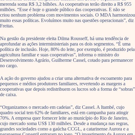
merenda soma R$ 3,2 bilhões. As cooperativas terão direito a R$ 955
milhões. “Esse é hoje o grande público das cooperativas. E não se
criou nenhum problema com movimentos sociais. O MDA harmonizou
muito essas políticas. Evoluímos muito nas questões operacionais”, diz
Freitas.
Na gestão da presidente eleita Dilma Rousseff, há uma tendência de
aprofundar as ações interministeriais para os dois segmentos. “É uma
política de inclusão. Hoje, 80% do leite, por exemplo, é produzido pela
agricultura familiar e suas cooperativas”, informa o ministro do
Desenvolvimento Agrário, Guilherme Cassel, cotado para permanecer
no cargo.
A ação do governo ajudou a criar uma alternativa de escoamento para
pequenos e médios produtores familiares, revertendo as margens a
cooperativas que depois redistribuem os lucros sob a forma de “sobras”
de caixa.
“Organizamos o mercado em cadeias”, diz Cassel. A Itambé, cujo
quadro social tem 62% de familiares, está em campanha para atingir
70%. A empresa quer fornecer leite ao município do Rio de Janeiro,
cujo mercado soma US$ 130 milhões. Desde a mudança nas regras,
grandes sociedades como a gaúcha CCGL, a catarinense Aurora e a
paranaense Copagril entraram no jogo. “O investimento da Aurora em