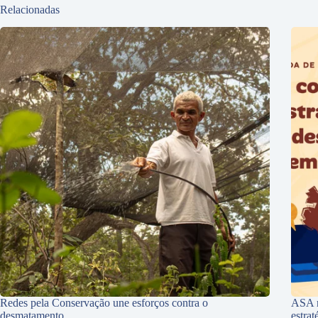
Relacionadas
Redes pela Conservação une esforços contra o
ASA r
desmatamento
estra