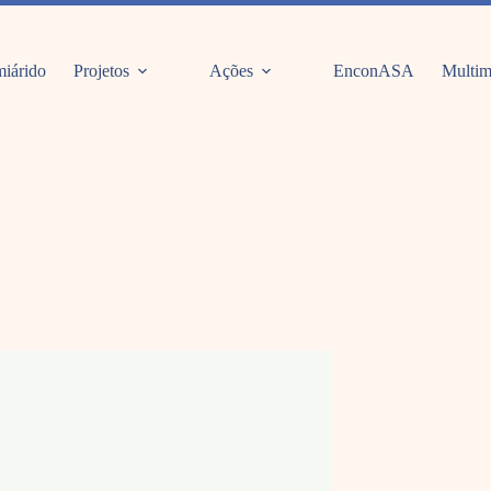
iárido
Projetos
Ações
EnconASA
Multim