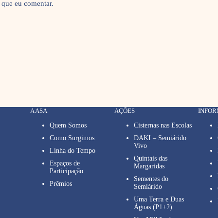
 que eu comentar.
A ASA
AÇÕES
INFO
Quem Somos
Cisternas nas Escolas
Como Surgimos
DAKI – Semiárido
Vivo
Linha do Tempo
Quintais das
Espaços de
Margaridas
Participação
Sementes do
Prêmios
Semiárido
Uma Terra e Duas
Águas (P1+2)