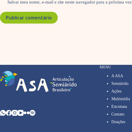
Salvar meu nome, e-mail e site neste navegador para a próxima vez
Publicar comentário
MENU
A ASA
Semiárido
Ações
Multimídia
Enconasa
Contato
Doações