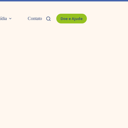
ídia
Contato
Doe e Ajude