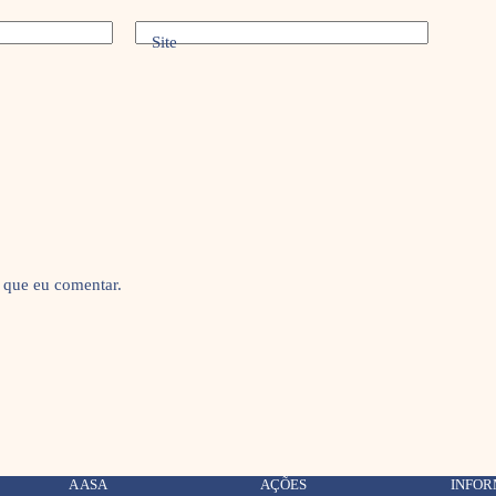
Site
 que eu comentar.
A ASA
AÇÕES
INFO