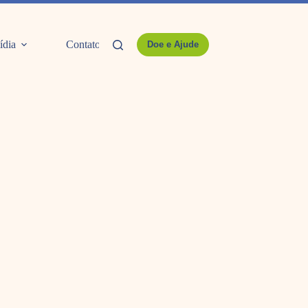
ídia
Contato
Doe e Ajude