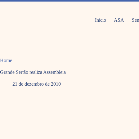
Pular
para
o
conteúdo
Início
ASA
Sem
Home
Grande Sertão realiza Assembleia
21 de dezembro de 2010