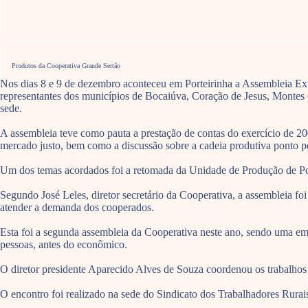
Produtos da Cooperativa Grande Sertão
Nos dias 8 e 9 de dezembro aconteceu em Porteirinha a Assembleia Ext
representantes dos municípios de Bocaiúva, Coração de Jesus, Montes
sede.
A assembleia teve como pauta a prestação de contas do exercício de 200
mercado justo, bem como a discussão sobre a cadeia produtiva ponto por 
Um dos temas acordados foi a retomada da Unidade de Produção de Port
Segundo José Leles, diretor secretário da Cooperativa, a assembleia fo
atender a demanda dos cooperados.
Esta foi a segunda assembleia da Cooperativa neste ano, sendo uma em c
pessoas, antes do econômico.
O diretor presidente Aparecido Alves de Souza coordenou os trabalhos
O encontro foi realizado na sede do Sindicato dos Trabalhadores Rura