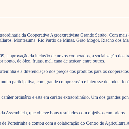
raordinária da Cooperativa Agroextrativista Grande Sertão. Com mais d
 Claros, Montezuma, Rio Pardo de Minas, Grão Mogol, Riacho dos Mach
9, a aprovação da inclusão de novos cooperados, a socialização dos tra
ponto, de óleo, frutas, mel, cana de açúcar, entre outros.
eirinha e a diferenciação dos preços dos produtos para os cooperados
i muito participativa, com grande compreensão e interesse de todos. Jos
aráter ordinário e esta em caráter extraordinário. Um dos grandes ponto
 da Assembleia, que obteve bons resultados com objetivos cumpridos.
is de Porteirinha e contou com a colaboração do Centro de Agricultur