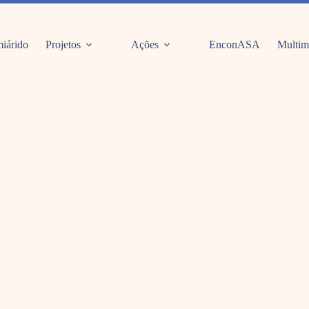
iárido
Projetos
Ações
EnconASA
Multim