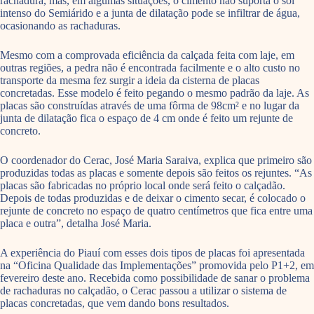
rachadura, mas, em algumas situações, o cimento não suporta o sol
intenso do Semiárido e a junta de dilatação pode se infiltrar de água,
ocasionando as rachaduras.
Mesmo com a comprovada eficiência da calçada feita com laje, em
outras regiões, a pedra não é encontrada facilmente e o alto custo no
transporte da mesma fez surgir a ideia da cisterna de placas
concretadas. Esse modelo é feito pegando o mesmo padrão da laje. As
placas são construídas através de uma fôrma de 98cm² e no lugar da
junta de dilatação fica o espaço de 4 cm onde é feito um rejunte de
concreto.
O coordenador do Cerac, José Maria Saraiva, explica que primeiro são
produzidas todas as placas e somente depois são feitos os rejuntes. “As
placas são fabricadas no próprio local onde será feito o calçadão.
Depois de todas produzidas e de deixar o cimento secar, é colocado o
rejunte de concreto no espaço de quatro centímetros que fica entre uma
placa e outra”, detalha José Maria.
A experiência do Piauí com esses dois tipos de placas foi apresentada
na “Oficina Qualidade das Implementações” promovida pelo P1+2, em
fevereiro deste ano. Recebida como possibilidade de sanar o problema
de rachaduras no calçadão, o Cerac passou a utilizar o sistema de
placas concretadas, que vem dando bons resultados.