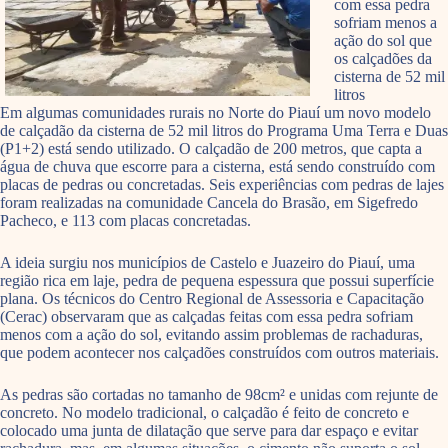
com essa pedra
sofriam menos a
ação do sol que
os calçadões da
cisterna de 52 mil
litros
Em algumas comunidades rurais no Norte do Piauí um novo modelo
de calçadão da cisterna de 52 mil litros do Programa Uma Terra e Duas
(P1+2) está sendo utilizado. O calçadão de 200 metros, que capta a
água de chuva que escorre para a cisterna, está sendo construído com
placas de pedras ou concretadas. Seis experiências com pedras de lajes
foram realizadas na comunidade Cancela do Brasão, em Sigefredo
Pacheco, e 113 com placas concretadas.
A ideia surgiu nos municípios de Castelo e Juazeiro do Piauí, uma
região rica em laje, pedra de pequena espessura que possui superfície
plana. Os técnicos do Centro Regional de Assessoria e Capacitação
(Cerac) observaram que as calçadas feitas com essa pedra sofriam
menos com a ação do sol, evitando assim problemas de rachaduras,
que podem acontecer nos calçadões construídos com outros materiais.
As pedras são cortadas no tamanho de 98cm² e unidas com rejunte de
concreto. No modelo tradicional, o calçadão é feito de concreto e
colocado uma junta de dilatação que serve para dar espaço e evitar