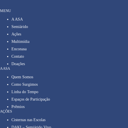
MENU
A ASA
Semiárido
Ações
Multimídia
Enconasa
Contato
Doações
A ASA
Quem Somos
Como Surgimos
Linha do Tempo
Espaços de Participação
Prêmios
AÇÕES
Cisternas nas Escolas
DAKI – Semiárido Vivo