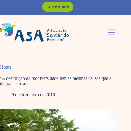
Pular
Doe e Ajude
para
o
conteúdo
Home
''A destruição da biodiversidade tem as mesmas causas que a
degradação social''
9 de dezembro de 2010