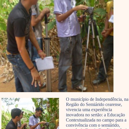
O município de Independência, na
Região do Semiárido cearense,
vivencia uma experiência
inovadora no sertão: a Educação
Contextualizada no campo para a
convivência com o semiárido,