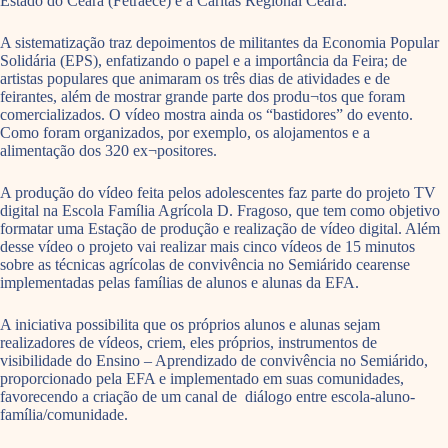
Estado do Ceará (Fetraece) e a Cáritas Regional Ceará.
A sistematização traz depoimentos de militantes da Economia Popular
Solidária (EPS), enfatizando o papel e a importância da Feira; de
artistas populares que animaram os três dias de atividades e de
feirantes, além de mostrar grande parte dos produ¬tos que foram
comercializados. O vídeo mostra ainda os “bastidores” do evento.
Como foram organizados, por exemplo, os alojamentos e a
alimentação dos 320 ex¬positores.
A produção do vídeo feita pelos adolescentes faz parte do projeto TV
digital na Escola Família Agrícola D. Fragoso, que tem como objetivo
formatar uma Estação de produção e realização de vídeo digital. Além
desse vídeo o projeto vai realizar mais cinco vídeos de 15 minutos
sobre as técnicas agrícolas de convivência no Semiárido cearense
implementadas pelas famílias de alunos e alunas da EFA.
A iniciativa possibilita que os próprios alunos e alunas sejam
realizadores de vídeos, criem, eles próprios, instrumentos de
visibilidade do Ensino – Aprendizado de convivência no Semiárido,
proporcionado pela EFA e implementado em suas comunidades,
favorecendo a criação de um canal de diálogo entre escola-aluno-
família/comunidade.