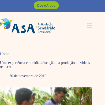
Pular
Doe e Ajude
para
o
conteúdo
Home
Uma experiência em mídia-educação – a produção de vídeos
da EFA
30 de novembro de 2010