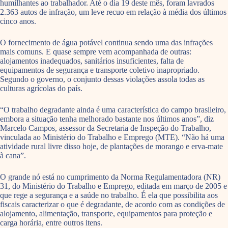
humilhantes ao trabalhador. Até o dia 19 deste mês, foram lavrados
2.363 autos de infração, um leve recuo em relação à média dos últimos
cinco anos.
O fornecimento de água potável continua sendo uma das infrações
mais comuns. E quase sempre vem acompanhada de outras:
alojamentos inadequados, sanitários insuficientes, falta de
equipamentos de segurança e transporte coletivo inapropriado.
Segundo o governo, o conjunto dessas violações assola todas as
culturas agrícolas do país.
“O trabalho degradante ainda é uma característica do campo brasileiro,
embora a situação tenha melhorado bastante nos últimos anos”, diz
Marcelo Campos, assessor da Secretaria de Inspeção do Trabalho,
vinculada ao Ministério do Trabalho e Emprego (MTE). “Não há uma
atividade rural livre disso hoje, de plantações de morango e erva-mate
à cana”.
O grande nó está no cumprimento da Norma Regulamentadora (NR)
31, do Ministério do Trabalho e Emprego, editada em março de 2005 e
que rege a segurança e a saúde no trabalho. É ela que possibilita aos
fiscais caracterizar o que é degradante, de acordo com as condições de
alojamento, alimentação, transporte, equipamentos para proteção e
carga horária, entre outros itens.