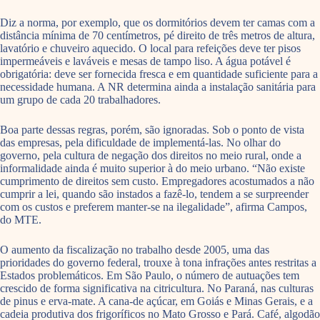
Diz a norma, por exemplo, que os dormitórios devem ter camas com a
distância mínima de 70 centímetros, pé direito de três metros de altura,
lavatório e chuveiro aquecido. O local para refeições deve ter pisos
impermeáveis e laváveis e mesas de tampo liso. A água potável é
obrigatória: deve ser fornecida fresca e em quantidade suficiente para a
necessidade humana. A NR determina ainda a instalação sanitária para
um grupo de cada 20 trabalhadores.
Boa parte dessas regras, porém, são ignoradas. Sob o ponto de vista
das empresas, pela dificuldade de implementá-las. No olhar do
governo, pela cultura de negação dos direitos no meio rural, onde a
informalidade ainda é muito superior à do meio urbano. “Não existe
cumprimento de direitos sem custo. Empregadores acostumados a não
cumprir a lei, quando são instados a fazê-lo, tendem a se surpreender
com os custos e preferem manter-se na ilegalidade”, afirma Campos,
do MTE.
O aumento da fiscalização no trabalho desde 2005, uma das
prioridades do governo federal, trouxe à tona infrações antes restritas a
Estados problemáticos. Em São Paulo, o número de autuações tem
crescido de forma significativa na citricultura. No Paraná, nas culturas
de pinus e erva-mate. A cana-de açúcar, em Goiás e Minas Gerais, e a
cadeia produtiva dos frigoríficos no Mato Grosso e Pará. Café, algodão