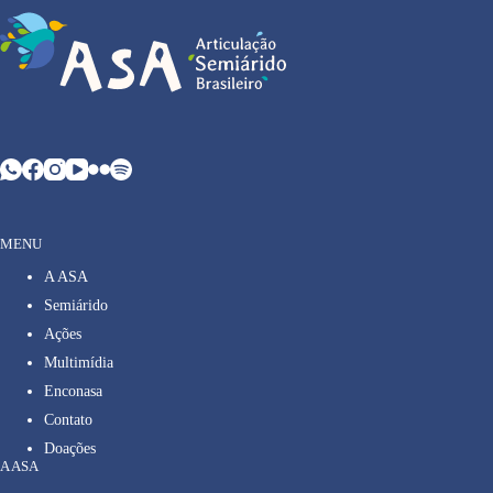
MENU
A ASA
Semiárido
Ações
Multimídia
Enconasa
Contato
Doações
A ASA