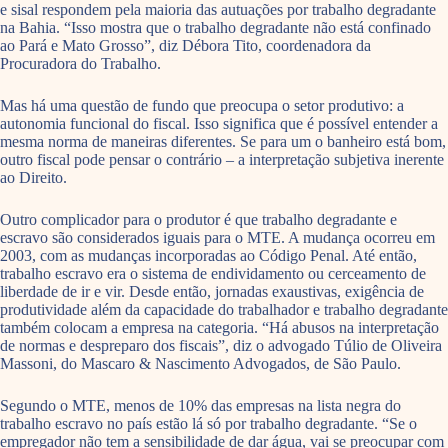
e sisal respondem pela maioria das autuações por trabalho degradante
na Bahia. “Isso mostra que o trabalho degradante não está confinado
ao Pará e Mato Grosso”, diz Débora Tito, coordenadora da
Procuradora do Trabalho.
Mas há uma questão de fundo que preocupa o setor produtivo: a
autonomia funcional do fiscal. Isso significa que é possível entender a
mesma norma de maneiras diferentes. Se para um o banheiro está bom,
outro fiscal pode pensar o contrário – a interpretação subjetiva inerente
ao Direito.
Outro complicador para o produtor é que trabalho degradante e
escravo são considerados iguais para o MTE. A mudança ocorreu em
2003, com as mudanças incorporadas ao Código Penal. Até então,
trabalho escravo era o sistema de endividamento ou cerceamento de
liberdade de ir e vir. Desde então, jornadas exaustivas, exigência de
produtividade além da capacidade do trabalhador e trabalho degradante
também colocam a empresa na categoria. “Há abusos na interpretação
de normas e despreparo dos fiscais”, diz o advogado Túlio de Oliveira
Massoni, do Mascaro & Nascimento Advogados, de São Paulo.
Segundo o MTE, menos de 10% das empresas na lista negra do
trabalho escravo no país estão lá só por trabalho degradante. “Se o
empregador não tem a sensibilidade de dar água, vai se preocupar com