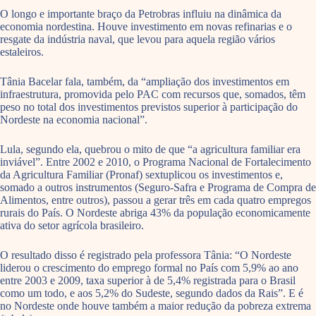
O longo e importante braço da Petrobras influiu na dinâmica da
economia nordestina. Houve investimento em novas refinarias e o
resgate da indústria naval, que levou para aquela região vários
estaleiros.
Tânia Bacelar fala, também, da “ampliação dos investimentos em
infraestrutura, promovida pelo PAC com recursos que, somados, têm
peso no total dos investimentos previstos superior à participação do
Nordeste na economia nacional”.
Lula, segundo ela, quebrou o mito de que “a agricultura familiar era
inviável”. Entre 2002 e 2010, o Programa Nacional de Fortalecimento
da Agricultura Familiar (Pronaf) sextuplicou os investimentos e,
somado a outros instrumentos (Seguro-Safra e Programa de Compra de
Alimentos, entre outros), passou a gerar três em cada quatro empregos
rurais do País. O Nordeste abriga 43% da população economicamente
ativa do setor agrícola brasileiro.
O resultado disso é registrado pela professora Tânia: “O Nordeste
liderou o crescimento do emprego formal no País com 5,9% ao ano
entre 2003 e 2009, taxa superior à de 5,4% registrada para o Brasil
como um todo, e aos 5,2% do Sudeste, segundo dados da Rais”. E é
no Nordeste onde houve também a maior redução da pobreza extrema