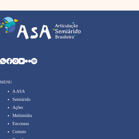
MENU
A ASA
Semiárido
Ações
Multimídia
Enconasa
Contato