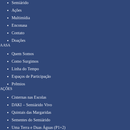
Semiárido
Ações
Multimídia
Enconasa
Contato
Doações
A ASA
Quem Somos
Como Surgimos
Linha do Tempo
Espaços de Participação
Prêmios
AÇÕES
Cisternas nas Escolas
DAKI – Semiárido Vivo
Quintais das Margaridas
Sementes do Semiárido
Uma Terra e Duas Águas (P1+2)