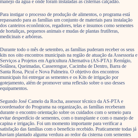
manejo da água e onde foram instaladas as cisternas calçadão.
Para instigar o processo de produção de alimentos, o programa está
repassando para as famílias um conjunto de materiais para instalação
dos canteiros econômicos, regadores, telas e insumos como sementes
de hortaliças, pequenos animais e mudas de plantas frutíferas,
medicinais e arbóreas.
Durante todo o mês de setembro, as famílias puderam receber os seus
kits nos oito encontros municipais na região de atuação da Assessoria e
Serviços a Projetos em Agricultura Alternativa (AS-PTA): Remígio,
Solânea, Queimadas, Casserengue, Cacimba de Dentro, Barra de
Santa Rosa, Picuí e Nova Palmeira. O objetivo dos encontros
municipais foi entregar as sementes e os Kits de irrigação por
gotejamento, além de promover uma reflexão sobre o uso desses
equipamentos.
Segundo José Camelo da Rocha, assessor técnico da AS-PTA e
coordenador do Programa na organização, as famílias receberam
durante o encontro orientação sobre os cuidados com o semeio para
evitar desperdício de sementes, com o transplante e com o manejo de
capina e irrigação. Foi um momento importante para verificar a
satisfação das famílias com o beneficio recebido. Praticamente todas já
haviam plantado alguma verdura ao redor da cisterna com sementes