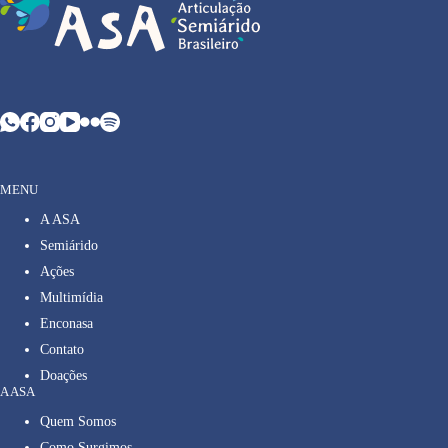
MENU
A ASA
Semiárido
Ações
Multimídia
Enconasa
Contato
Doações
A ASA
Quem Somos
Como Surgimos