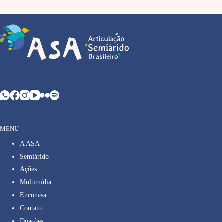
MENU
A ASA
Semiárido
Ações
Multimídia
Enconasa
Contato
Doações