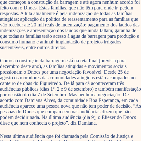
que começou a construção da barragem e até agora nenhum acordo foi
feito com o Dnocs. Estas famílias, que não têm para onde ir, pedem
respostas. A luta atualmente é pela indenização de todas as famílias
atingidas; aplicação da política de reassentamento para as famílias que
vão receber até 20 mil reais de indenização; pagamento dos laudos das
indenizações e apresentação dos laudos que ainda faltam; garantia de
que todas as famílias terão acesso à água da barragem para produção e
consumo humano e animal; implantação de projetos irrigados
sustentáveis, entre outros direitos.
Como a construção da barragem está na reta final (prevista para
dezembro deste ano), as famílias atingidas e movimentos sociais
pressionam o Dnocs por uma negociação favorável. Desde 25 de
agosto os moradores das comunidades atingidas estão acampados no
canteiro de obas do Figueiredo. De lá para cá aconteceram três
audiências públicas (dias 1º, 2 e 9 de setembro) e também manifestação
por ocasião do dia 7 de Setembro. Mas nenhuma negociação. De
acordo com Damiana Alves, da comunidade Boa Esperança, em cada
audiência aparece uma pessoa nova que não tem poder de decisão. “As
pessoas do Dnocs que comparecem nas audiências dizem que não
podem decidir nada. Na última audiência (dia 9), o Eliezer do Dnocs
disse que nem conhecia o projeto”, diz Damiana.
Nesta última audiência que foi chamada pela Comissão de Justiça e