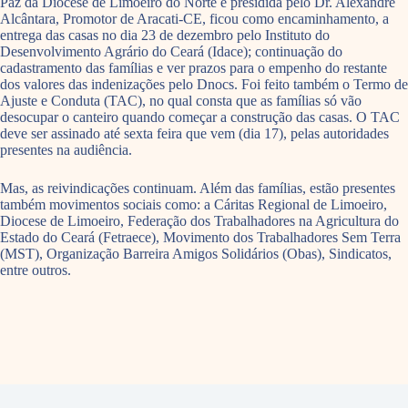
Paz da Diocese de Limoeiro do Norte e presidida pelo Dr. Alexandre
Alcântara, Promotor de Aracati-CE, ficou como encaminhamento, a
entrega das casas no dia 23 de dezembro pelo Instituto do
Desenvolvimento Agrário do Ceará (Idace); continuação do
cadastramento das famílias e ver prazos para o empenho do restante
dos valores das indenizações pelo Dnocs. Foi feito também o Termo de
Ajuste e Conduta (TAC), no qual consta que as famílias só vão
desocupar o canteiro quando começar a construção das casas. O TAC
deve ser assinado até sexta feira que vem (dia 17), pelas autoridades
presentes na audiência.
Mas, as reivindicações continuam. Além das famílias, estão presentes
também movimentos sociais como: a Cáritas Regional de Limoeiro,
Diocese de Limoeiro, Federação dos Trabalhadores na Agricultura do
Estado do Ceará (Fetraece), Movimento dos Trabalhadores Sem Terra
(MST), Organização Barreira Amigos Solidários (Obas), Sindicatos,
entre outros.