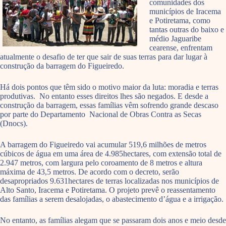
comunidades dos
municípios de Iracema
e Potiretama, como
tantas outras do baixo e
médio Jaguaribe
cearense, enfrentam
atualmente o desafio de ter que sair de suas terras para dar lugar à
construção da barragem do Figueiredo.
Há dois pontos que têm sido o motivo maior da luta: moradia e terras
produtivas. No entanto esses direitos lhes são negados. E desde a
construção da barragem, essas famílias vêm sofrendo grande descaso
por parte do Departamento Nacional de Obras Contra as Secas
(Dnocs).
A barragem do Figueiredo vai acumular 519,6 milhões de metros
cúbicos de água em uma área de 4.985hectares, com extensão total de
2.947 metros, com largura pelo coroamento de 8 metros e altura
máxima de 43,5 metros. De acordo com o decreto, serão
desapropriados 9.631hectares de terras localizadas nos municípios de
Alto Santo, Iracema e Potiretama. O projeto prevê o reassentamento
das famílias a serem desalojadas, o abastecimento d’água e a irrigação.
No entanto, as famílias alegam que se passaram dois anos e meio desde