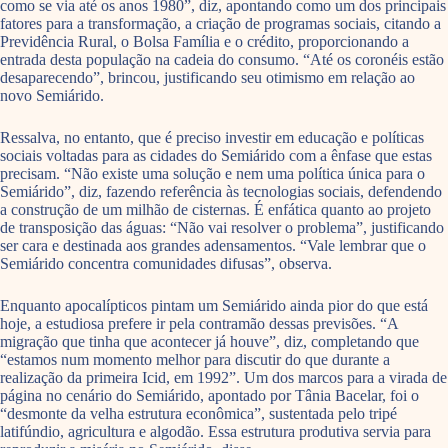
como se via até os anos 1980”, diz, apontando como um dos principais
fatores para a transformação, a criação de programas sociais, citando a
Previdência Rural, o Bolsa Família e o crédito, proporcionando a
entrada desta população na cadeia do consumo. “Até os coronéis estão
desaparecendo”, brincou, justificando seu otimismo em relação ao
novo Semiárido.
Ressalva, no entanto, que é preciso investir em educação e políticas
sociais voltadas para as cidades do Semiárido com a ênfase que estas
precisam. “Não existe uma solução e nem uma política única para o
Semiárido”, diz, fazendo referência às tecnologias sociais, defendendo
a construção de um milhão de cisternas. É enfática quanto ao projeto
de transposição das águas: “Não vai resolver o problema”, justificando
ser cara e destinada aos grandes adensamentos. “Vale lembrar que o
Semiárido concentra comunidades difusas”, observa.
Enquanto apocalípticos pintam um Semiárido ainda pior do que está
hoje, a estudiosa prefere ir pela contramão dessas previsões. “A
migração que tinha que acontecer já houve”, diz, completando que
“estamos num momento melhor para discutir do que durante a
realização da primeira Icid, em 1992”. Um dos marcos para a virada de
página no cenário do Semiárido, apontado por Tânia Bacelar, foi o
“desmonte da velha estrutura econômica”, sustentada pelo tripé
latifúndio, agricultura e algodão. Essa estrutura produtiva servia para