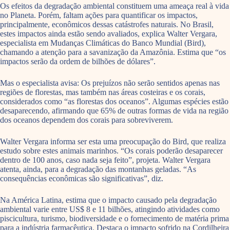
Os efeitos da degradação ambiental constituem uma ameaça real à vida
no Planeta. Porém, faltam ações para quantificar os impactos,
principalmente, econômicos dessas catástrofes naturais. No Brasil,
estes impactos ainda estão sendo avaliados, explica Walter Vergara,
especialista em Mudanças Climáticas do Banco Mundial (Bird),
chamando a atenção para a savanização da Amazônia. Estima que “os
impactos serão da ordem de bilhões de dólares”.
Mas o especialista avisa: Os prejuízos não serão sentidos apenas nas
regiões de florestas, mas também nas áreas costeiras e os corais,
considerados como “as florestas dos oceanos”. Algumas espécies estão
desaparecendo, afirmando que 65% de outras formas de vida na região
dos oceanos dependem dos corais para sobreviverem.
Walter Vergara informa ser esta uma preocupação do Bird, que realiza
estudo sobre estes animais marinhos. “Os corais poderão desaparecer
dentro de 100 anos, caso nada seja feito”, projeta. Walter Vergara
atenta, ainda, para a degradação das montanhas geladas. “As
consequências econômicas são significativas”, diz.
Na América Latina, estima que o impacto causado pela degradação
ambiental varie entre US$ 8 e 11 bilhões, atingindo atividades como
piscicultura, turismo, biodiversidade e o fornecimento de matéria prima
para a indústria farmacêutica. Destaca o impacto sofrido na Cordilheira