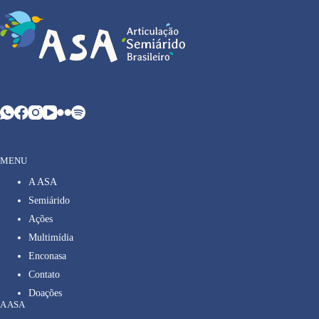
MENU
A ASA
Semiárido
Ações
Multimídia
Enconasa
Contato
Doações
A ASA