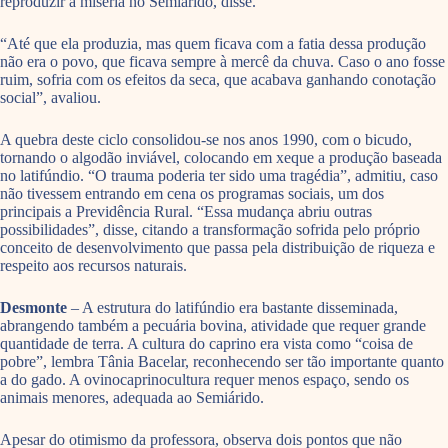
reproduzir a miséria no Semiárido, disse.
“Até que ela produzia, mas quem ficava com a fatia dessa produção
não era o povo, que ficava sempre à mercê da chuva. Caso o ano fosse
ruim, sofria com os efeitos da seca, que acabava ganhando conotação
social”, avaliou.
A quebra deste ciclo consolidou-se nos anos 1990, com o bicudo,
tornando o algodão inviável, colocando em xeque a produção baseada
no latifúndio. “O trauma poderia ter sido uma tragédia”, admitiu, caso
não tivessem entrando em cena os programas sociais, um dos
principais a Previdência Rural. “Essa mudança abriu outras
possibilidades”, disse, citando a transformação sofrida pelo próprio
conceito de desenvolvimento que passa pela distribuição de riqueza e
respeito aos recursos naturais.
Desmonte
– A estrutura do latifúndio era bastante disseminada,
abrangendo também a pecuária bovina, atividade que requer grande
quantidade de terra. A cultura do caprino era vista como “coisa de
pobre”, lembra Tânia Bacelar, reconhecendo ser tão importante quanto
a do gado. A ovinocaprinocultura requer menos espaço, sendo os
animais menores, adequada ao Semiárido.
Apesar do otimismo da professora, observa dois pontos que não