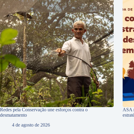
Redes pela Conservação une esforços contra o
ASA r
desmatamento
estra
4 de agosto de 2026