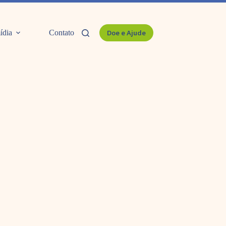
ídia
Contato
Doe e Ajude