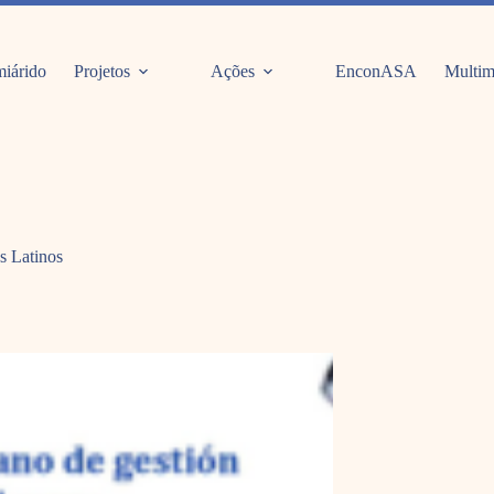
iárido
Projetos
Ações
EnconASA
Multim
s Latinos