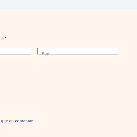
com
*
Site
 que eu comentar.