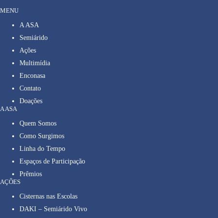
MENU
A ASA
Semiárido
Ações
Multimídia
Enconasa
Contato
Doações
A ASA
Quem Somos
Como Surgimos
Linha do Tempo
Espaços de Participação
Prêmios
AÇÕES
Cisternas nas Escolas
DAKI – Semiárido Vivo