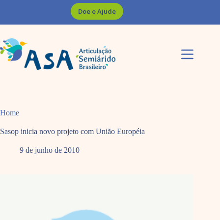
Pular
Doe e Ajude
para
o
conteúdo
Home
Sasop inicia novo projeto com União Européia
9 de junho de 2010